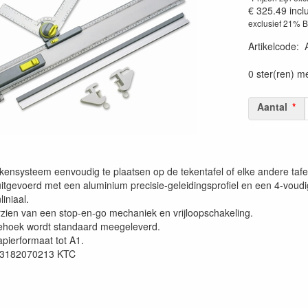
€ 325.49
incl
exclusief 21% 
Artikelcode
:
0 ster(ren) m
Aantal
ekensysteem eenvoudig te plaatsen op de tekentafel of elke andere taf
itgevoerd met een aluminium precisie-geleidingsprofiel en een 4-voudig
liniaal.
orzien van een stop-en-go mechaniek en vrijloopschakeling.
ehoek wordt standaard meegeleverd.
pierformaat tot A1.
03182070213 KTC