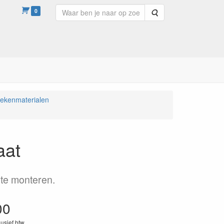
0
Zoeken
 tekenmaterialen
aat
 te monteren.
00
lusief btw