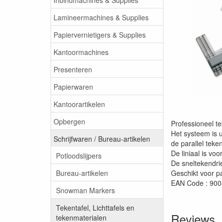
Lamineermachines & Supplies
Papiervernietigers & Supplies
Kantoormachines
Presenteren
Papierwaren
Kantoorartikelen
Opbergen
Professioneel t
Het systeem is u
Schrijfwaren / Bureau-artikelen
de parallel teken
De liniaal is vo
Potloodslijpers
De sneltekendri
Bureau-artikelen
Geschikt voor pa
EAN Code : 90
Snowman Markers
Tekentafel, Lichttafels en
Reviews
tekenmaterialen