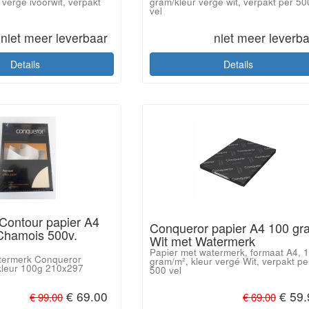
 vergé ivoorwit, verpakt
gram/kleur vergé wit, verpakt per 50
vel
niet meer leverbaar
niet meer leverb
Details
Details
Contour papier A4
Conqueror papier A4 100 gr
Chamois 500v.
Wit met Watermerk
Papier met watermerk, formaat A4, 
termerk Conqueror
gram/m², kleur vergé Wit, verpakt pe
kleur 100g 210x297
500 vel
C
€ 69.00
€ 59
€ 99.00
€ 69.00