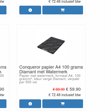
btw
€ 72.48 inclusief btw
ams
Conqueror papier A4 100 grams
k
Diamant met Watermerk
100
Papier met watermerk, formaat A4, 100
gram/m², kleur vergé Diamant, verpakt
per 500 vel
.90
€ 59.90
€ 69.00
btw
€ 72.48 inclusief btw