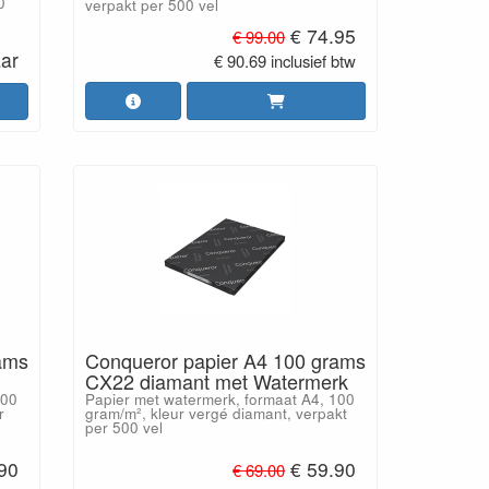
0
verpakt per 500 vel
€ 74.95
€ 99.00
aar
€ 90.69 inclusief btw
ams
Conqueror papier A4 100 grams
CX22 diamant met Watermerk
100
Papier met watermerk, formaat A4, 100
r
gram/m², kleur vergé diamant, verpakt
per 500 vel
.90
€ 59.90
€ 69.00