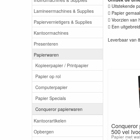
Uitstekende pa

Lamineermachines & Supplies
Papier gemaakt

Voorzien van h

Papiervernietigers & Supplies
Een uitgebrei

Kantoormachines
Leverbaar van 8
Presenteren
Papierwaren
Kopieerpapier / Printpapier
Papier op rol
Computerpapier
Papier Specials
Conqueror papierwaren
Kantoorartikelen
Conqueror 
500 vel Iv
Opbergen
Papier met wa