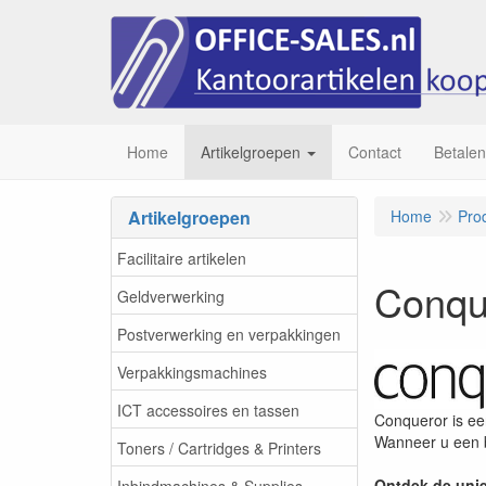
Home
Artikelgroepen
Contact
Betalen
Artikelgroepen
Home
Pro
Facilitaire artikelen
Conqu
Geldverwerking
Postverwerking en verpakkingen
Verpakkingsmachines
ICT accessoires en tassen
Conqueror is ee
Wanneer u een b
Toners / Cartridges & Printers
Ontdek de uni
Inbindmachines & Supplies