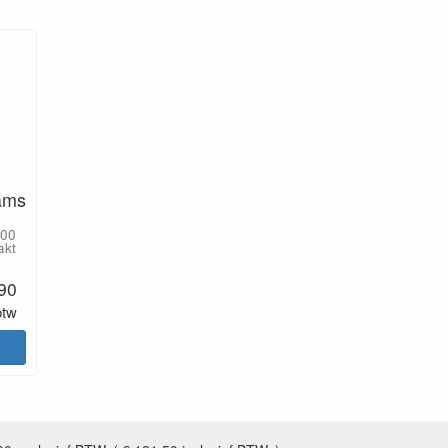
ams
100
akt
.90
btw