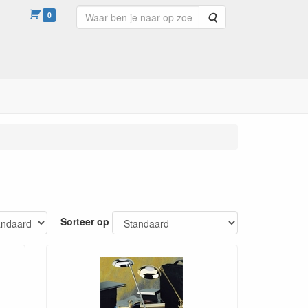
0
Zoeken
Sorteer op