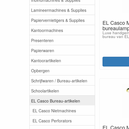
Lamineermachines & Supplies
Papiervernietigers & Supplies
EL Casco M
bureaulam
Kantoormachines
Luxe handgem
bureau van EL
Presenteren
Papierwaren
Kantoorartikelen
Opbergen
Schrijfwaren / Bureau-artikelen
Schoolartikelen
EL Casco Bureau-artikelen
EL Casco Nietmachines
EL Casco Perforators
EL Casco M