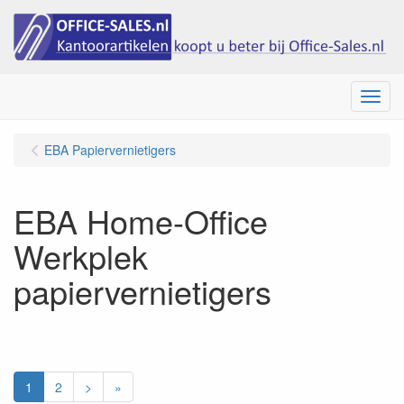
Menu
EBA Papiervernietigers
EBA Home-Office
Werkplek
papiervernietigers
1
2
>
»