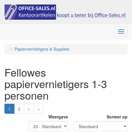
Menu
Papiervernietigers & Supplies
Fellowes
papiervernietigers 1-3
personen
1
2
>
»
Weergave
Sorteer op