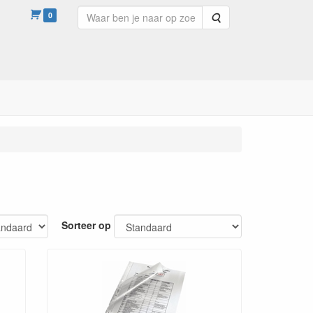
0
Zoeken
Sorteer op