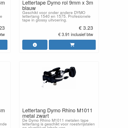
3m
Lettertape Dymo rol 9mm x 3m
blauw
Geschikt voor onder andere DYMO
le
lettertang 1540 en 1575. Profesionele
tape in glossy uitvoering.
.23
€ 3.23
btw
€ 3.91 inclusief btw
3m
Lettertang Dymo Rhino M1011
metal zwart
De Dymo Rhino M1011 metalen tape
ende
lettertang is geschikt voor roestvrijstalen
en aluminium labels van