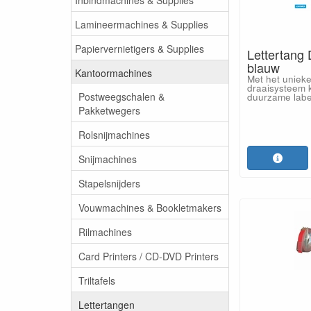
Lamineermachines & Supplies
Papiervernietigers & Supplies
Lettertang
blauw
Kantoormachines
Met het unieke
draaisysteem k
Postweegschalen &
duurzame label
Pakketwegers
Rolsnijmachines
Snijmachines
Stapelsnijders
Vouwmachines & Bookletmakers
Rilmachines
Card Printers / CD-DVD Printers
Triltafels
Lettertangen