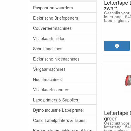
Lettertape
zwart
Paspoortontwaarders
Geschikt voo
lettertang 154
Elektrische Briefopeners
tape in glossy 
Couverteermachines
Visitekaartsnijder
Schrijfmachines
Elektrische Nietmachines
Vergaarmachines
Hechtmachines
Visitekaartscanners
Labelprinters & Supplies
Dymo industrie Labelprinter
Lettertape
groen
Casio Labelprinters & Tapes
Geschikt voo
lettertang 154
Bureaurekenmachines met telrol
tape in glossy 