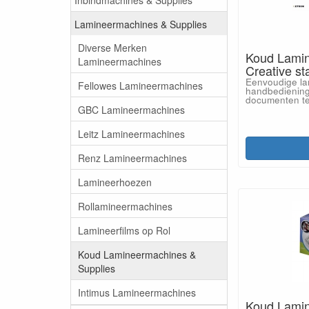
Lamineermachines & Supplies
Diverse Merken
Koud Lami
Lamineermachines
Creative st
Eenvoudige la
Fellowes Lamineermachines
handbedienin
documenten te
GBC Lamineermachines
Leitz Lamineermachines
Renz Lamineermachines
Lamineerhoezen
Rollamineermachines
Lamineerfilms op Rol
Koud Lamineermachines &
Supplies
Intimus Lamineermachines
Koud Lamin