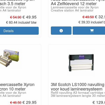
A4 Zelfklevend 12 meter
sch 3.5 meter
Lamineercassette voor de Xyron
tte voor de Xyron
Creative station A4 laminator
on A4 laminator
€ 32
€ 49.95
€ 49.50
€ 54.90
€ 39.33 inclusief 
€ 60.44 inclusief btw
Details
eercassette Xyron
3M Scotch LS1000 navulling
cron 10 meter
voor koud lamineersysteem
tte voor de Xyron
Refill navulling A3 formaat cartridge
on A4 laminator
3M lamineersysteem lengte 30 meter
€ 29.95
€ 129.
€ 46.50