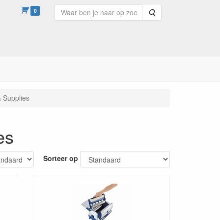
0
Zoeken
 Supplies
es
Sorteer op