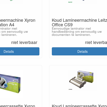
neermachine Xyron
Koud Lamineermachine Leit
ation A4
Office CS9
minator met
Eenvoudige laminator met
g om eenvoudig uw
handbediening om eenvoudig uw
 lamineren.
documenten te lamineren.
niet leverbaar
niet leverb
Details
Details
Koud Lamineercassette Xyro
eercassette Xyron