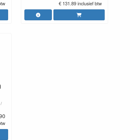
btw
€ 131.89 inclusief btw
d
/
.90
btw