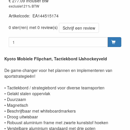
€ 277.09
inclusief btw
exclusief 21% BTW
Artikelcode
:
EA144515174
0 ster(ren) met 0 review(s)
Schrijf een review
Kyoto Mobiele Flipchart, Tactiekbord IJshockeyveld
De game-changer voor het plannen en implementeren van
sportstrategieën!
• Tactiekbord / strategiebord voor diverse teamsporten
• Gelakt stalen oppervlak
• Duurzaam
• Magnetisch
• Beschrijfbaar met whiteboardmarkers
• Droog uitwisbaar
• Robuust aluminium frame met zwarte kunststof hoeken
• Verstelbare aluminium standaard met drie poten