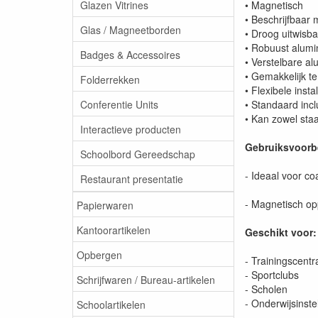
Glazen Vitrines
• Magnetisch
• Beschrijfbaar
Glas / Magneetborden
• Droog uitwisb
• Robuust alumi
Badges & Accessoires
• Verstelbare a
• Gemakkelijk t
Folderrekken
• Flexibele inst
Conferentie Units
• Standaard incl
• Kan zowel sta
Interactieve producten
Gebruiksvoorb
Schoolbord Gereedschap
- Ideaal voor c
Restaurant presentatie
- Magnetisch op
Papierwaren
Kantoorartikelen
Geschikt voor:
Opbergen
- Trainingscentr
- Sportclubs
Schrijfwaren / Bureau-artikelen
- Scholen
- Onderwijsinste
Schoolartikelen