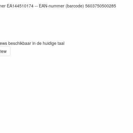
er EA144510174 -- EAN-nummer (barcode) 5603750500285
iews beschikbaar in de huidige taal
view