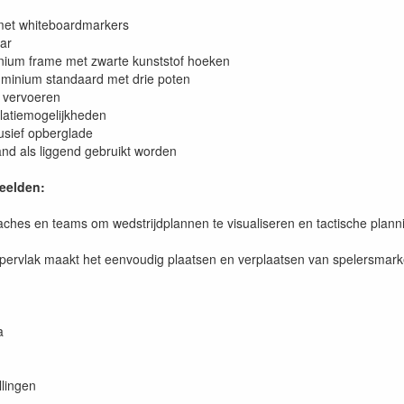
 met whiteboardmarkers
aar
nium frame met zwarte kunststof hoeken
luminium standaard met drie poten
e vervoeren
allatiemogelijkheden
usief opberglade
and als liggend gebruikt worden
eelden:
oaches en teams om wedstrijdplannen te visualiseren en tactische plan
pervlak maakt het eenvoudig plaatsen en verplaatsen van spelersmark
a
llingen