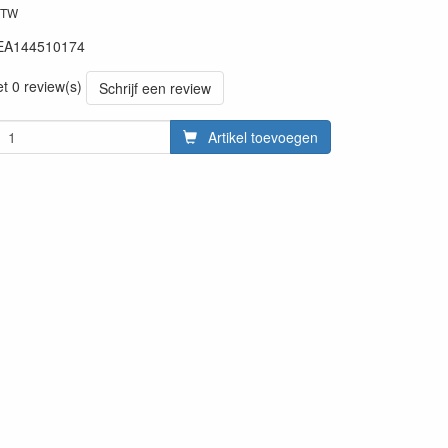
BTW
EA144510174
et 0 review(s)
Schrijf een review
Artikel toevoegen