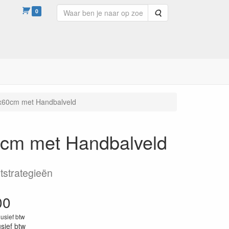
0
Zoeken
90x60cm met Handbalveld
60cm met Handbalveld
tstrategieën
00
lusief btw
usief btw