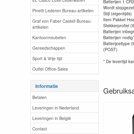
Batterijen ‎1 CR
Wordt stopgezet 
Pinetti Lederen Bureau-artikelen
Stijl (eigentijds)
Item Pakket Hoe
Graf von Faber Castell Bureau-
Stekkerprofiel
artikelen
Batterijen inbe
Kantoormeubelen
Batterijen nodi
Batterijceltype 
Gereedschappen
(POST)
Sport & Vrije tijd
* De levertijd ka
Outlet Office-Sales
Informatie
Gebruiksa
Betalen
Leveringen in Nederland
Leveringen in België
Contact