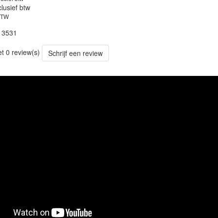
clusief btw
BTW
13531
et 0 review(s)
Schrijf een review