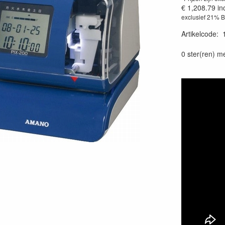
€ 1,208.79
in
exclusief 21% 
Artikelcode
:
0 ster(ren) m