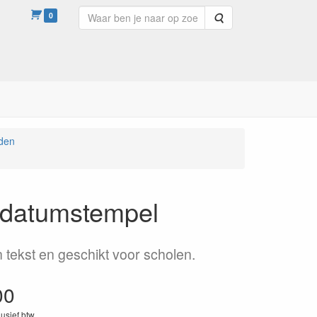
0
Zoeken
den
n datumstempel
 tekst en geschikt voor scholen.
00
lusief btw