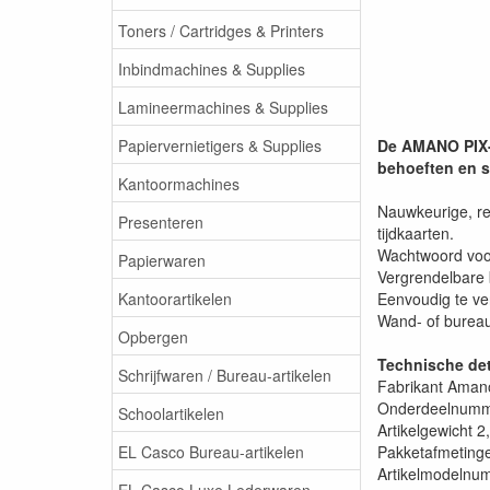
Toners / Cartridges & Printers
Inbindmachines & Supplies
Lamineermachines & Supplies
Papiervernietigers & Supplies
De AMANO PIX-2
behoeften en s
Kantoormachines
Nauwkeurige, rea
Presenteren
tijdkaarten.
Wachtwoord voor
Papierwaren
Vergrendelbare 
Kantoorartikelen
Eenvoudig te ver
Wand- of bureau
Opbergen
Technische det
Schrijfwaren / Bureau-artikelen
Fabrikant ‎Aman
Onderdeelnumm
Schoolartikelen
Artikelgewicht 
EL Casco Bureau-artikelen
Pakketafmetinge
Artikelmodelnu
EL Casco Luxe Lederwaren