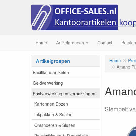
Home
Artikelgroepen
Contact
Betalen
Artikelgroepen
Home
Pro
Amano PIX
Facilitaire artikelen
Geldverwerking
Amano 
Postverwerking en verpakkingen
Kartonnen Dozen
Stempelt ve
Inkpakken & Sealen
Omsnoeren & Sluiten
Palletwikkelen & Stretchfolie