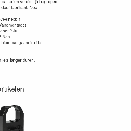
2-batterijen vereist. (inbegrepen)
door fabrikant: ‎Nee
veelheid: 1
 (Wandmontage)
grepen? Ja
g? Nee
(lithiummangaandioxide)
n iets langer duren.
rtikelen: