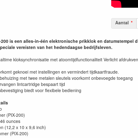
Aantal
00 is een alles-in-één elektronische prikklok en datumstempel d
peciale vereisten van het hedendaagse bedrijfsleven.
ltime kloksynchronisatie met atoomtijdfunctionaliteit Verlicht afdrukvens
komt geknoei met instellingen en vermindert tijdkaartfraude.
behuizing met twee metalen sleutels voorkomt onbevoegde toegang
vangen lintcartridge bespaart tijd
bevestiging biedt voor flexibele bediening
ails
o
er (PIX-200)
2,46 ounces
n (12,2 x 10 x 9,6 inch)
mmer (PIX-200)