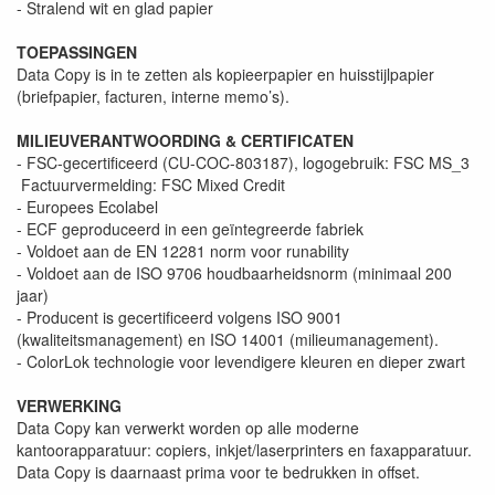
- Stralend wit en glad papier
TOEPASSINGEN
Data Copy is in te zetten als kopieerpapier en huisstijlpapier
(briefpapier, facturen, interne memo’s).
MILIEUVERANTWOORDING & CERTIFICATEN
- FSC-gecertificeerd (CU-COC-803187), logogebruik: FSC MS_3
Factuurvermelding: FSC Mixed Credit
- Europees Ecolabel
- ECF geproduceerd in een geïntegreerde fabriek
- Voldoet aan de EN 12281 norm voor runability
- Voldoet aan de ISO 9706 houdbaarheidsnorm (minimaal 200
jaar)
- Producent is gecertificeerd volgens ISO 9001
(kwaliteitsmanagement) en ISO 14001 (milieumanagement).
- ColorLok technologie voor levendigere kleuren en dieper zwart
VERWERKING
Data Copy kan verwerkt worden op alle moderne
kantoorapparatuur: copiers, inkjet/laserprinters en faxapparatuur.
Data Copy is daarnaast prima voor te bedrukken in offset.