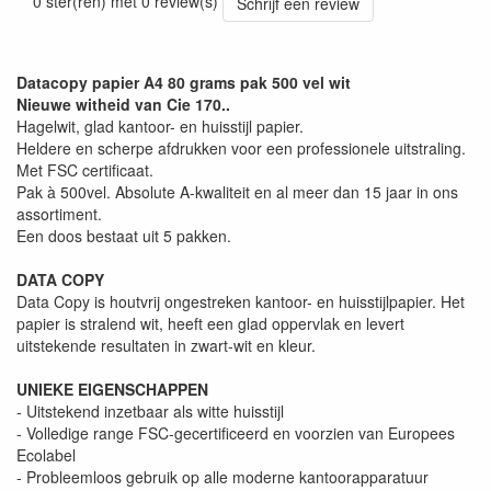
0 ster(ren) met 0 review(s)
Schrijf een review
Datacopy papier A4 80 grams pak 500 vel wit
Nieuwe witheid van Cie 170..
Hagelwit, glad kantoor- en huisstijl papier.
Heldere en scherpe afdrukken voor een professionele uitstraling.
Met FSC certificaat.
Pak à 500vel. Absolute A-kwaliteit en al meer dan 15 jaar in ons
assortiment.
Een doos bestaat uit 5 pakken.
DATA COPY
Data Copy is houtvrij ongestreken kantoor- en huisstijlpapier. Het
papier is stralend wit, heeft een glad oppervlak en levert
uitstekende resultaten in zwart-wit en kleur.
UNIEKE EIGENSCHAPPEN
- Uitstekend inzetbaar als witte huisstijl
- Volledige range FSC-gecertificeerd en voorzien van Europees
Ecolabel
- Probleemloos gebruik op alle moderne kantoorapparatuur