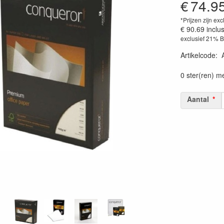
€
74.9
*Prijzen zijn exc
€ 90.69
inclu
exclusief 21% 
Artikelcode
:
0 ster(ren) m
Aantal