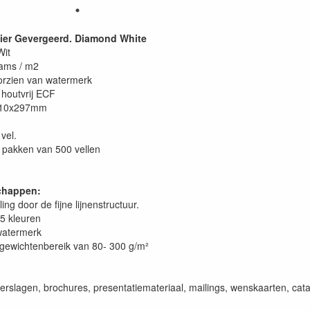
ier Gevergeerd. Diamond White
Wit
rams / m2
orzien van watermerk
houtvrij ECF
210x297mm
vel.
 pakken van 500 vellen
chappen:
ling door de fijne lijnenstructuur.
15 kleuren
watermerk
gewichtenbereik van 80- 300 g/m²
rverslagen, brochures, presentatiemateriaal, mailings, wenskaarten, catalo