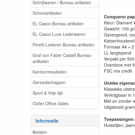
Schrijfwaren / Bureau-artikelen
Schoolartikelen
Conqueror pap
Kleur: Diamant 
EL Casco Bureau-artikelen
Gewicht: 100 g
EL Casco Luxe Lederwaren
Gevergeerd, vo
Katoenhoudend 
Pinetti Lederen Bureau-artikelen
Formaar A4 = 
LL langlopend
Graf von Faber Castell Bureau-
Verpakt per 500 
artikelen
Overdoos met 5
FSC mix credit
Kantoormeubelen
Gereedschappen
Unieke eigens
Klassieke uitstra
Sport & Vrije tijd
Verkrijgbaar in 
Met en zonder 
Outlet Office-Sales
Uitgebreid gram
Toepassingen:
Informatie
Huisstijlen, jaa
Betalen