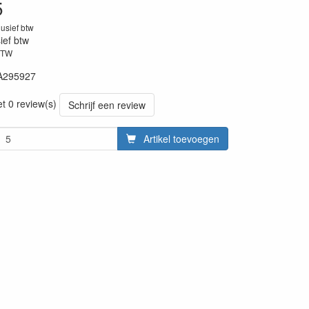
5
lusief btw
sief btw
BTW
A295927
et 0 review(s)
Schrijf een review
Artikel toevoegen