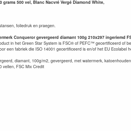
0 grams 500 vel, Blanc Nacvré Vergé Diamond White,
stansen, foliedruk en praegen.
termerk Conqueror gevergeerd diamant 100g 210x297 ingeriemd F
oduct in het Green Star System is FSC® of PEFC™ gecertificeerd of bes
r een fabriek die ISO 14001 gecertificeerd is en/of het EU Ecolabel h
rgeerd, diamant, 100g/m2, gevergeerd, met watermerk, katoenhouden
0 vellen, FSC Mix Credit