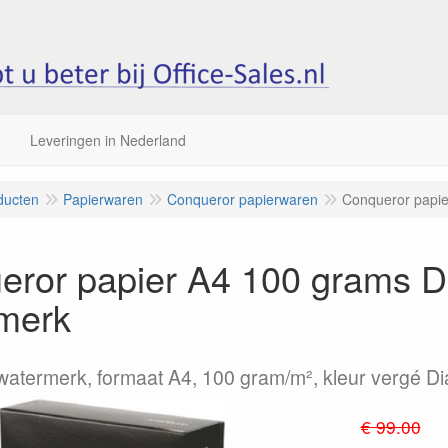
Leveringen in Nederland
ducten
Papierwaren
Conqueror papierwaren
Conqueror papi
eror papier A4 100 grams 
merk
watermerk, formaat A4, 100 gram/m², kleur vergé Di
€ 99.00