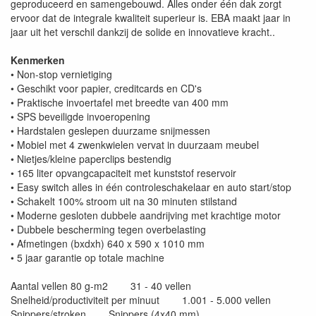
geproduceerd en samengebouwd. Alles onder één dak zorgt
ervoor dat de integrale kwaliteit superieur is. EBA maakt jaar in
jaar uit het verschil dankzij de solide en innovatieve kracht..
Kenmerken
• Non-stop vernietiging
• Geschikt voor papier, creditcards en CD's
• Praktische invoertafel met breedte van 400 mm
• SPS beveiligde invoeropening
• Hardstalen geslepen duurzame snijmessen
• Mobiel met 4 zwenkwielen vervat in duurzaam meubel
• Nietjes/kleine paperclips bestendig
• 165 liter opvangcapaciteit met kunststof reservoir
• Easy switch alles in één controleschakelaar en auto start/stop
• Schakelt 100% stroom uit na 30 minuten stilstand
• Moderne gesloten dubbele aandrijving met krachtige motor
• Dubbele bescherming tegen overbelasting
• Afmetingen (bxdxh) 640 x 590 x 1010 mm
• 5 jaar garantie op totale machine
Aantal vellen 80 g-m2 31 - 40 vellen
Snelheid/productiviteit per minuut 1.001 - 5.000 vellen
Snippers/stroken Snippers (4x40 mm)