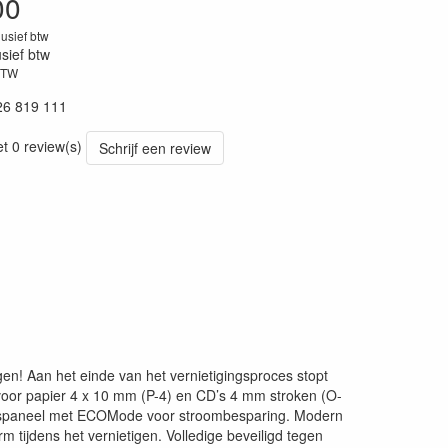
00
lusief btw
usief btw
BTW
26 819 111
et 0 review(s)
Schrijf een review
gen! Aan het einde van het vernietigingsproces stopt
 voor papier 4 x 10 mm (P-4) en CD’s 4 mm stroken (O-
ningspaneel met ECOMode voor stroombesparing. Modern
tijdens het vernietigen. Volledige beveiligd tegen