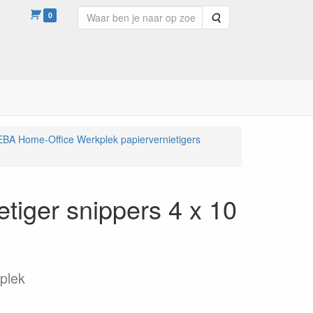
0
Zoeken
EBA Home-Office Werkplek papiervernietigers
tiger snippers 4 x 10
kplek