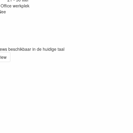
fice werkplek
Nee
iews beschikbaar in de huidige taal
view