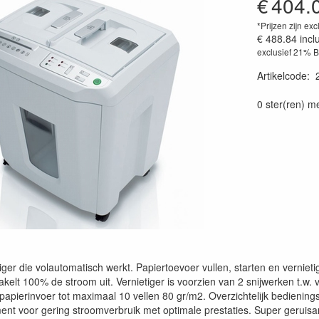
€
404.
*Prijzen zijn exc
€ 488.84
incl
exclusief 21% 
Artikelcode
:
0 ster(ren) m
ger die volautomatisch werkt. Papiertoevoer vullen, starten en vernieti
kelt 100% de stroom uit. Vernietiger is voorzien van 2 snijwerken t.w.
papierinvoer tot maximaal 10 vellen 80 gr/m2. Overzichtelijk bedie
t voor gering stroomverbruik met optimale prestaties. Super geruisarm 