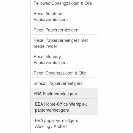
Fellowes Opvangzakken & Olie
Rexel Autofeed
Papiervernietigers
Rexel Papiervernietigen
Rexel Papiervernietigers met
brede invoer
Rexel Mercury
Papiervernietigers
Rexel Opvangzakken & Olie
Bonsaii Papiervernietigers
EBA Papiervernietigers
EBA Home-Office Werkplek
papiervernietigers
EBA papiervernietigers
Afdeling / Archief