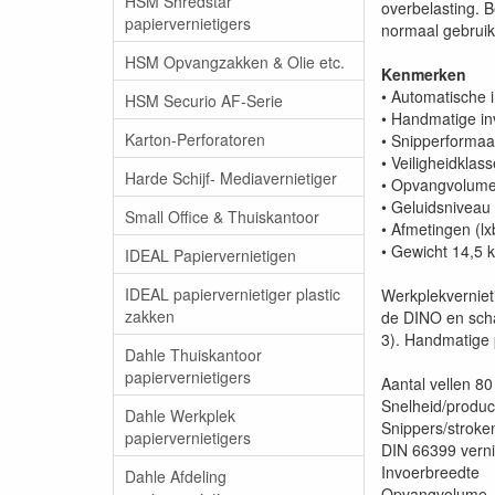
HSM Shredstar
overbelasting. B
papiervernietigers
normaal gebruik
HSM Opvangzakken & Olie etc.
Kenmerken
• Automatische i
HSM Securio AF-Serie
• Handmatige in
Karton-Perforatoren
• Snipperformaa
• Veiligheidklas
Harde Schijf- Mediavernietiger
• Opvangvolume p
• Geluidsniveau
Small Office & Thuiskantoor
• Afmetingen (l
• Gewicht 14,5 
IDEAL Papiervernietigen
IDEAL papiervernietiger plastic
Werkplekvernieti
zakken
de DINO en scha
3). Handmatige 
Dahle Thuiskantoor
papiervernietigers
Aantal vellen 
Snelheid/produc
Dahle Werkplek
Snippers/strok
papiervernietigers
DIN 66399 verni
Invoerbreedt
Dahle Afdeling
Opvangvolume 