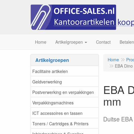
Home
Artikelgroepen
Contact
Betalen
Artikelgroepen
Home
Pro
EBA Dino 
Facilitaire artikelen
Geldverwerking
EBA Di
Postverwerking en verpakkingen
mm
Verpakkingsmachines
ICT accessoires en tassen
Duitse EBA 
Toners / Cartridges & Printers
Inbindmachines & Supplies