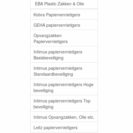
EBA Plastic Zakken & Olie
Kobra Papiervernietigers
GEHA papiervernietigers
Opvangzakken
Papiervernietigers
Intimus papiervernietigers
Basisbeveiliging
Intimus papiervernietigers
Standaardbeveiliging
Intimus papiervernietigers Hoge
beveiliging
Intimus papiervernietigers Top
beveiliging
Intimus Opvangzakken, Olie etc.
Leitz papiervernietigers