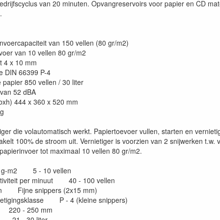
edrijfscyclus van 20 minuten. Opvangreservoirs voor papier en CD mater
.
nvoercapaciteit van 150 vellen (80 gr/m2)
voer van 10 vellen 80 gr/m2
t 4 x 10 mm
se DIN 66399 P-4
apier 850 vellen / 30 liter
 van 52 dBA
xbxh) 444 x 360 x 520 mm
kg
ger die volautomatisch werkt. Papiertoevoer vullen, starten en vernieti
kelt 100% de stroom uit. Vernietiger is voorzien van 2 snijwerken t.w.
papierinvoer tot maximaal 10 vellen 80 gr/m2.
80 g-m2 5 - 10 vellen
tiviteit per minuut 40 - 100 vellen
en Fijne snippers (2x15 mm)
etigingsklasse P - 4 (kleine snippers)
e 220 - 250 mm
21 - 30 liter