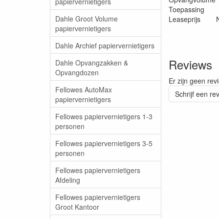
papiervernietigers
Toepassing Of
Dahle Groot Volume
Leaseprijs 
papiervernietigers
Dahle Archief papiervernietigers
Reviews
Dahle Opvangzakken &
Opvangdozen
Er zijn geen rev
Fellowes AutoMax
Schrijf een re
papiervernietigers
Fellowes papiervernietigers 1-3
personen
Fellowes papiervernietigers 3-5
personen
Fellowes papiervernietigers
Afdeling
Fellowes papiervernietigers
Groot Kantoor