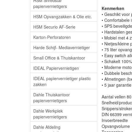
HSM Shredstar
papiervernietigers
Kenmerken
• Geschikt voor 
HSM Opvangzakken & Olie etc.
• Comfortabele
• SPS beveiligd
HSM Securio AF-Serie
• Hardstalen g
Karton-Perforatoren
• Mobiel met 4 
• Nietjes/kleine
Harde Schijf- Mediavernietiger
• 75 liter opvan
• Easy switch al
Small Office & Thuiskantoor
• Schakelt 100% 
• Moderne motor
IDEAL Papiervernietigen
• Dubbele besch
IDEAL papiervernietiger plastic
• Afmetingen (b
zakken
• 5 jaar garanti
Dahle Thuiskantoor
Aantal vellen 
papiervernietigers
Snelheid/produc
Snippers/stro
Dahle Werkplek
DIN 66399 verni
papiervernietigers
Invoerbreedt
Opvangvolume 
Dahle Afdeling