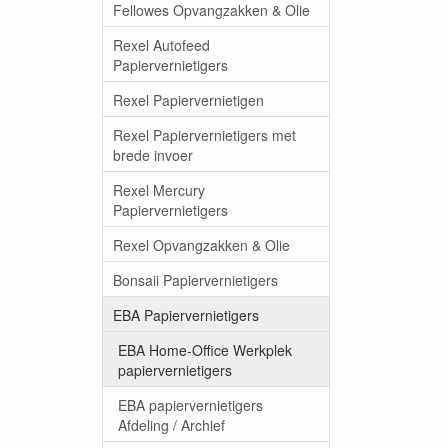
Fellowes Opvangzakken & Olie
Rexel Autofeed
Papiervernietigers
Rexel Papiervernietigen
Rexel Papiervernietigers met
brede invoer
Rexel Mercury
Papiervernietigers
Rexel Opvangzakken & Olie
Bonsaii Papiervernietigers
EBA Papiervernietigers
EBA Home-Office Werkplek
papiervernietigers
EBA papiervernietigers
Afdeling / Archief