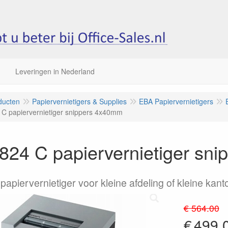
Leveringen in Nederland
ducten
Papiervernietigers & Supplies
EBA Papiervernietigers
C papiervernietiger snippers 4x40mm
824 C papiervernietiger sn
apiervernietiger voor kleine afdeling of kleine kant
€ 564.00
€
499.