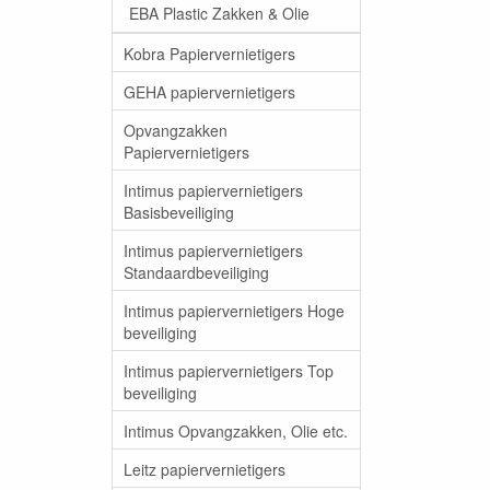
EBA Plastic Zakken & Olie
Kobra Papiervernietigers
GEHA papiervernietigers
Opvangzakken
Papiervernietigers
Intimus papiervernietigers
Basisbeveiliging
Intimus papiervernietigers
Standaardbeveiliging
Intimus papiervernietigers Hoge
beveiliging
Intimus papiervernietigers Top
beveiliging
Intimus Opvangzakken, Olie etc.
Leitz papiervernietigers