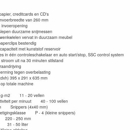
papier, creditcards en CD's
 invoerbreedte van 260 mm
e invoeropening
eslepen duurzame snijmessen
zwenkwielen vervat in duurzaam meubel
 paperclips bestendig
gcapaciteit met kunststof reservoir
les in één controleschakelaar en auto start/stop, SSC control system
stroom uit na 30 minuten stilstand
aandrijving
erming tegen overbelasting
xdxh) 395 x 291 x 635 mm
e op totale machine
80 g-m2 11 - 20 vellen
tiviteit per minuut 40 - 100 vellen
ken Snippers (4x40 mm)
etigingsklasse P - 4 (kleine snippers)
e 220 - 250 mm
31 - 50 liter