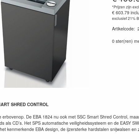
*Prijzen zijn exc
€ 603.79
incl
exclusief 21% 
Artikelcode
:
0 ster(ren) m
MART SHRED CONTROL
 erbovenop. De EBA 1824 nu ook met SSC Smart Shred Control, maar 
ards als CD’s. Het SPS automatische veiligheidssysteem en de EASY S
het kenmerkende EBA design, de ijzersterke hardstalen snijwalsen en zi