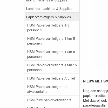
Lamineermachines & Supplies
Papiervernietigers & Supplies
HSM Papiervernietigers 1-3
personen
HSM Papiervernietigers 1 t/m 5
personen
HSM Papiervernietigers 1 t/m 8
personen
HSM Papiervernietigers 1 t/m 15
personen
HSM Papiervernietigers Archief
NIEUW MET S
HSM Papiervernietiger met
Nog een schepje
afvalcontainer
papier, creditc
HSM Pure papiervernietigers
Met daarbij ook 
paradepaardje.