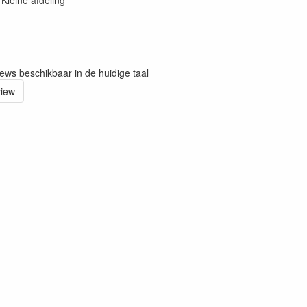
eine afdeling
iews beschikbaar in de huidige taal
view