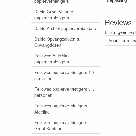
Toepassing Kl
papiervernietigers
Dahle Groot Volume
papiervernietigers
Reviews
Dahle Archief papiervernietigers
Er zijn geen rev
Dahle Opvangzakken &
Schrijf een re
Opvangdozen
Fellowes AutoMax
papiervernietigers
Fellowes papiervernietigers 1-3
personen
Fellowes papiervernietigers 3-5
personen
Fellowes papiervernietigers
Afdeling
Fellowes papiervernietigers
Groot Kantoor