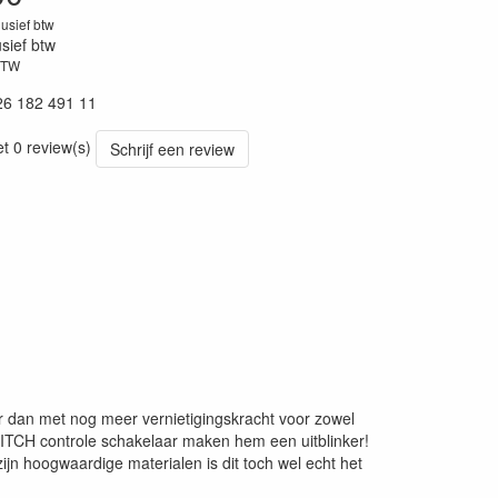
lusief btw
usief btw
BTW
26 182 491 11
et 0 review(s)
Schrijf een review
dan met nog meer vernietigingskracht voor zowel
WITCH controle schakelaar maken hem een uitblinker!
jn hoogwaardige materialen is dit toch wel echt het