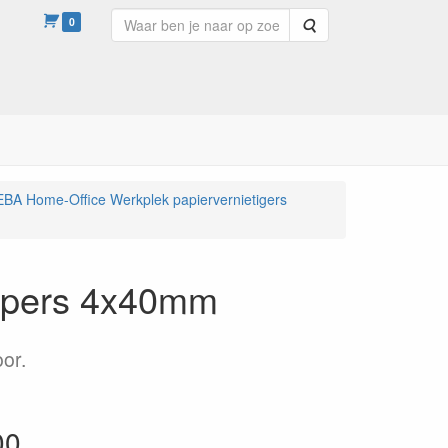
0
Zoeken
EBA Home-Office Werkplek papiervernietigers
ippers 4x40mm
oor.
00