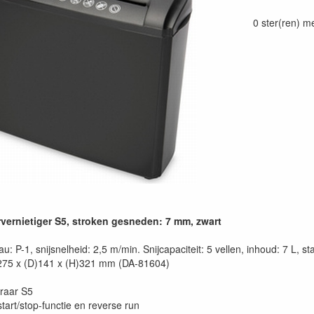
0 ster(ren) m
vernietiger S5, stroken gesneden: 7 mm, zwart
au: P-1, snijsnelheid: 2,5 m/min. Snijcapaciteit: 5 vellen, inhoud: 7 L, s
)275 x (D)141 x (H)321 mm (DA-81604)
raar S5
tart/stop-functie en reverse run