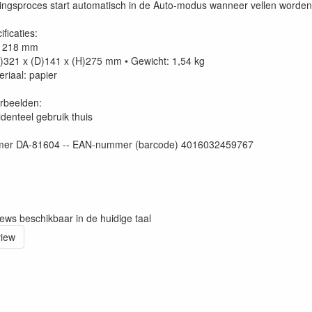
ringsproces start automatisch in de Auto-modus wanneer vellen worde
ficaties:
e: 218 mm
B)321 x (D)141 x (H)275 mm • Gewicht: 1,54 kg
eriaal: papier
rbeelden:
identeel gebruik thuis
er DA-81604 -- EAN-nummer (barcode) 4016032459767
iews beschikbaar in de huidige taal
view