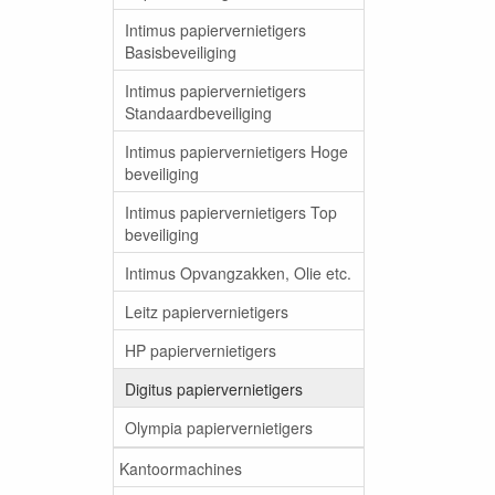
Intimus papiervernietigers
Basisbeveiliging
Intimus papiervernietigers
Standaardbeveiliging
Intimus papiervernietigers Hoge
beveiliging
Intimus papiervernietigers Top
beveiliging
Intimus Opvangzakken, Olie etc.
Leitz papiervernietigers
HP papiervernietigers
Digitus papiervernietigers
Olympia papiervernietigers
Kantoormachines