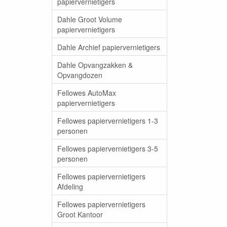
papiervernietigers
Dahle Groot Volume
papiervernietigers
Dahle Archief papiervernietigers
Dahle Opvangzakken &
Opvangdozen
Fellowes AutoMax
papiervernietigers
Fellowes papiervernietigers 1-3
personen
Fellowes papiervernietigers 3-5
personen
Fellowes papiervernietigers
Afdeling
Fellowes papiervernietigers
Groot Kantoor