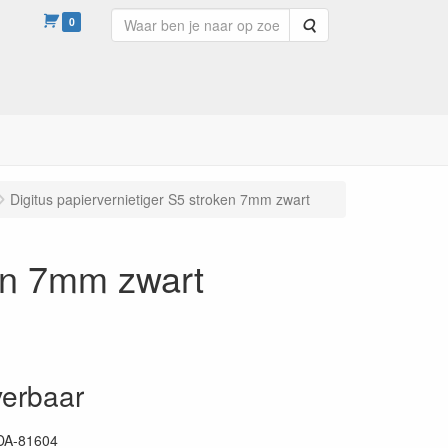
0
Zoeken
Digitus papiervernietiger S5 stroken 7mm zwart
ken 7mm zwart
verbaar
DA-81604