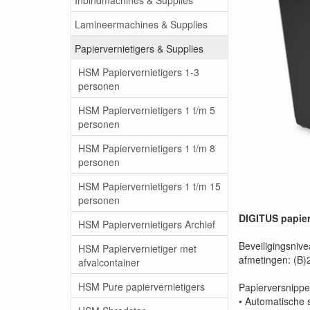
Lamineermachines & Supplies
Papiervernietigers & Supplies
HSM Papiervernietigers 1-3
personen
HSM Papiervernietigers 1 t/m 5
personen
HSM Papiervernietigers 1 t/m 8
personen
HSM Papiervernietigers 1 t/m 15
personen
DIGITUS papier
HSM Papiervernietigers Archief
Beveiligingsnive
HSM Papiervernietiger met
afmetingen: (B
afvalcontainer
HSM Pure papiervernietigers
Papierversnippe
• Automatische s