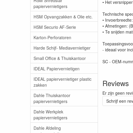
HSM Shredstar
• Het versnippe
papiervernietigers
Technische speci
HSM Opvangzakken & Olie etc.
• Invoerbreedt
• Afmetingen: (
HSM Securio AF-Serie
• Te snijden mat
Karton-Perforatoren
Toepassingsvoo
Harde Schijf- Mediavernietiger
- ideaal voor inc
Small Office & Thuiskantoor
SC - OEM-numm
IDEAL Papiervernietigen
IDEAL papiervernietiger plastic
Reviews
zakken
Er zijn geen rev
Dahle Thuiskantoor
Schrijf een re
papiervernietigers
Dahle Werkplek
papiervernietigers
Dahle Afdeling