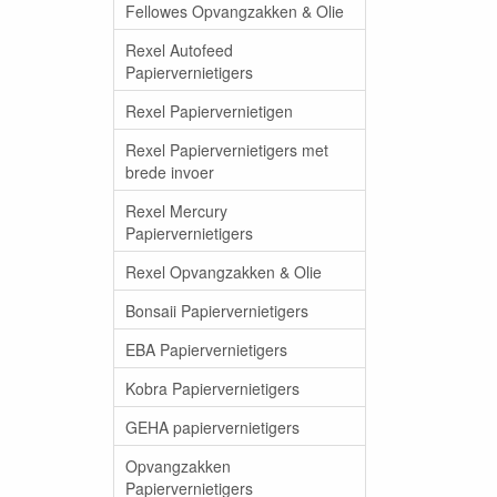
Fellowes Opvangzakken & Olie
Rexel Autofeed
Papiervernietigers
Rexel Papiervernietigen
Rexel Papiervernietigers met
brede invoer
Rexel Mercury
Papiervernietigers
Rexel Opvangzakken & Olie
Bonsaii Papiervernietigers
EBA Papiervernietigers
Kobra Papiervernietigers
GEHA papiervernietigers
Opvangzakken
Papiervernietigers