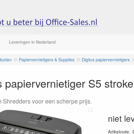
Leveringen in Nederland
ducten
Papiervernietigers & Supplies
Digitus papiervernietigers
s papiervernietiger S5 stro
 Shredders voor een scherpe prijs.
niet le
Artikelcode
: