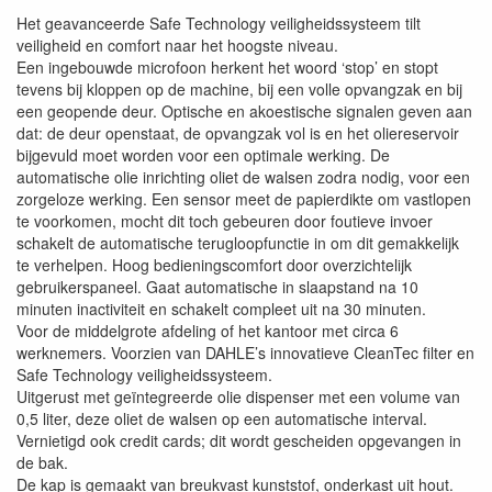
Het geavanceerde Safe Technology veiligheidssysteem tilt
veiligheid en comfort naar het hoogste niveau.
Een ingebouwde microfoon herkent het woord ‘stop’ en stopt
tevens bij kloppen op de machine, bij een volle opvangzak en bij
een geopende deur. Optische en akoestische signalen geven aan
dat: de deur openstaat, de opvangzak vol is en het oliereservoir
bijgevuld moet worden voor een optimale werking. De
automatische olie inrichting oliet de walsen zodra nodig, voor een
zorgeloze werking. Een sensor meet de papierdikte om vastlopen
te voorkomen, mocht dit toch gebeuren door foutieve invoer
schakelt de automatische terugloopfunctie in om dit gemakkelijk
te verhelpen. Hoog bedieningscomfort door overzichtelijk
gebruikerspaneel. Gaat automatische in slaapstand na 10
minuten inactiviteit en schakelt compleet uit na 30 minuten.
Voor de middelgrote afdeling of het kantoor met circa 6
werknemers. Voorzien van DAHLE’s innovatieve CleanTec filter en
Safe Technology veiligheidssysteem.
Uitgerust met geïntegreerde olie dispenser met een volume van
0,5 liter, deze oliet de walsen op een automatische interval.
Vernietigd ook credit cards; dit wordt gescheiden opgevangen in
de bak.
De kap is gemaakt van breukvast kunststof, onderkast uit hout.