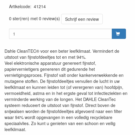
Artikelcode
:
41214
0 ster(ren) met 0 review(s)
Schrijf een review
Dahle CleanTEC® voor een beter leefklimaat. Vermindert de
uitstoot van fijnstofdeeltjes tot en met 94%.
Veel elektronische apparatuur genereert fijnstof,
papiervernietigers genereren dit gedurende het
vernietigingsproces. Fijnstof valt onder kankerverwekkende en
mutagene stoffen. De fijnstofdeeltjes vervuilen de lucht in uw
leefklimaat en kunnen leiden tot (of verergeren van) hoofdpijn,
vermoeidheid, astma en in het ergste geval tot infectieziekten en
verminderde werking van de longen. Het DAHLE CleanTec
systeem reduceert de uitstoot van fijnstof. Direct boven de
snijwalsen worden de fijnstofdeeltjes afgevoerd naar een filter
waar 94% wordt opgevangen in een volledig recyclebare
speciaalvlies. Zo kunt u genieten van een schoon en veilig
leefklimaat.