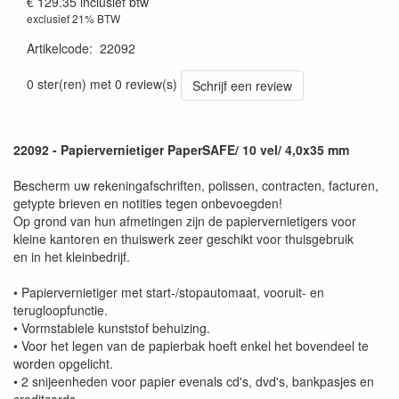
€ 129.35
inclusief btw
exclusief 21% BTW
Artikelcode
:
22092
0 ster(ren) met 0 review(s)
Schrijf een review
22092 - Papiervernietiger PaperSAFE/ 10 vel/ 4,0x35 mm
Bescherm uw rekeningafschriften, polissen, contracten, facturen,
getypte brieven en notities tegen onbevoegden!
Op grond van hun afmetingen zijn de papiervernietigers voor
kleine kantoren en thuiswerk zeer geschikt voor thuisgebruik
en in het kleinbedrijf.
• Papiervernietiger met start-/stopautomaat, vooruit- en
terugloopfunctie.
• Vormstabiele kunststof behuizing.
• Voor het legen van de papierbak hoeft enkel het bovendeel te
worden opgelicht.
• 2 snijeenheden voor papier evenals cd's, dvd's, bankpasjes en