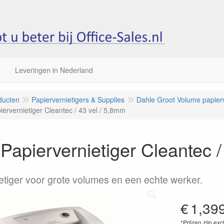
Leveringen in Nederland
ducten
Papiervernietigers & Supplies
Dahle Groot Volume papierv
iervernietiger Cleantec / 43 vel / 5,8mm
Papiervernietiger Cleantec /
etiger voor grote volumes en een echte werker.
€
1,39
*Prijzen zijn exc