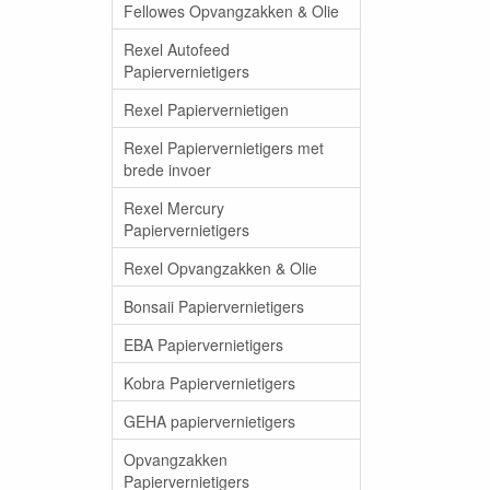
Fellowes Opvangzakken & Olie
Rexel Autofeed
Papiervernietigers
Rexel Papiervernietigen
Rexel Papiervernietigers met
brede invoer
Rexel Mercury
Papiervernietigers
Rexel Opvangzakken & Olie
Bonsaii Papiervernietigers
EBA Papiervernietigers
Kobra Papiervernietigers
GEHA papiervernietigers
Opvangzakken
Papiervernietigers