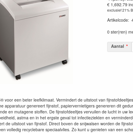
€ 1,692.79
in
exclusief 21% 
Artikelcode
:
0 ster(ren) m
Aantal
voor een beter leefklimaat. Vermindert de uitstoot van fijnstofdeeltje
he apparatuur genereert fijnstof, papiervernietigers genereren dit gedur
e en mutagene stoffen. De fijnstofdeeltjes vervuilen de lucht in uw le
oeidheid, astma en in het ergste geval tot infectieziekten en vermind
t de uitstoot van fijnstof. Direct boven de snijwalsen worden de fijnst
n volledig recyclebare speciaalvlies. Zo kunt u genieten van een schoo