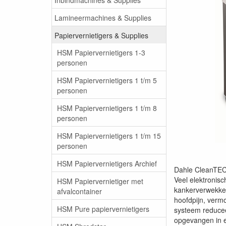
Lamineermachines & Supplies
Papiervernietigers & Supplies
HSM Papiervernietigers 1-3
personen
HSM Papiervernietigers 1 t/m 5
personen
HSM Papiervernietigers 1 t/m 8
personen
HSM Papiervernietigers 1 t/m 15
personen
HSM Papiervernietigers Archief
Dahle CleanTEC® 
Veel elektronisc
HSM Papiervernietiger met
kankerverwekkend
afvalcontainer
hoofdpijn, verm
HSM Pure papiervernietigers
systeem reduceer
opgevangen in ee