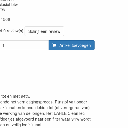
clusief btw
BTW
41506
et 0 review(s)
Schrijf een review
Artikel toevoegen
s tot en met 94%.
ende het vernietigingsproces. Fijnstof valt onder
efklimaat en kunnen leiden tot (of verergeren van)
erde werking van de longen. Het DAHLE CleanTec
ofdeeltjes afgevoerd naar een filter waar 94% wordt
n en veilig leefklimaat.