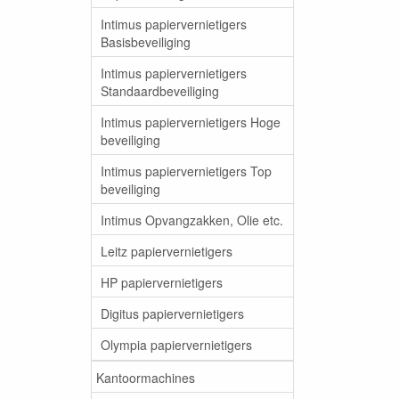
Intimus papiervernietigers
Basisbeveiliging
Intimus papiervernietigers
Standaardbeveiliging
Intimus papiervernietigers Hoge
beveiliging
Intimus papiervernietigers Top
beveiliging
Intimus Opvangzakken, Olie etc.
Leitz papiervernietigers
HP papiervernietigers
Digitus papiervernietigers
Olympia papiervernietigers
Kantoormachines