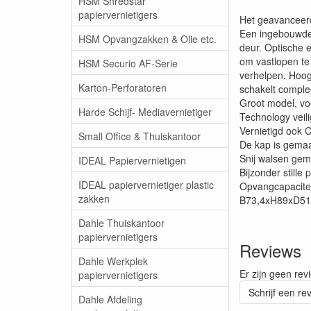
HSM Shredstar
papiervernietigers
Het geavanceerd
Een ingebouwde 
HSM Opvangzakken & Olie etc.
deur. Optische 
om vastlopen te
HSM Securio AF-Serie
verhelpen. Hoog 
Karton-Perforatoren
schakelt comple
Groot model, voo
Harde Schijf- Mediavernietiger
Technology veil
Vernietigd ook 
Small Office & Thuiskantoor
De kap is gemaak
Snij walsen gem
IDEAL Papiervernietigen
Bijzonder stille
IDEAL papiervernietiger plastic
Opvangcapacitei
zakken
B73,4xH89xD51
Dahle Thuiskantoor
papiervernietigers
Reviews
Dahle Werkplek
Er zijn geen rev
papiervernietigers
Schrijf een re
Dahle Afdeling