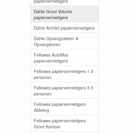
papiervernietigers
Dahle Groot Volume
papiervernietigers
Dahle Archief papiervernietigers
Dahle Opvangzakken &
Opvangdozen
Fellowes AutoMax
papiervernietigers
Fellowes papiervernietigers 1-3
personen
Fellowes papiervernietigers 3-5
personen
Fellowes papiervernietigers
Afdeling
Fellowes papiervernietigers
Groot Kantoor