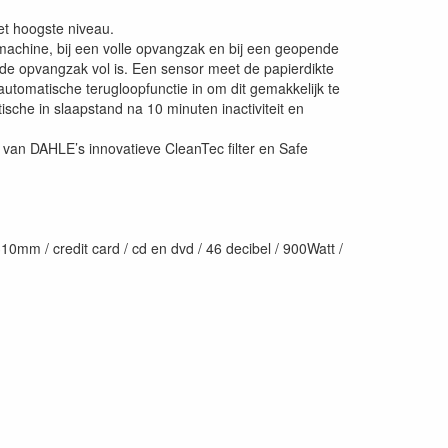
et hoogste niveau.
machine, bij een volle opvangzak en bij een geopende
de opvangzak vol is. Een sensor meet de papierdikte
utomatische terugloopfunctie in om dit gemakkelijk te
sche in slaapstand na 10 minuten inactiviteit en
en van DAHLE’s innovatieve CleanTec filter en Safe
.
 310mm / credit card / cd en dvd / 46 decibel / 900Watt /