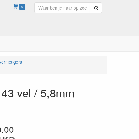
0
Zoeken
ernietigers
 43 vel / 5,8mm
9.00
lusief btw