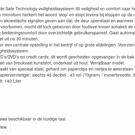
e Safe Technology veiligheidssysteem tilt veiligheid en comfort naar h
microfoon herkent het woord ‘stop’ en stopt tevens bij kloppen op de 
en akoestische signalen geven aan dat: de deur openstaat en wanneer 
 voorkomen, mocht dit toch gebeuren door foutieve invoer schakelt de a
bedieningscomfort door overzichtelijk gebruikerspaneel. Gaat automati
et uit na 30 minuten.
r een centrale opstelling in het bedrijf of op grote afdelingen. Voorzi
igheidssysteem.
CD’s/DVD’s en credit cards; dit wordt gescheiden opgevangen in de bak
t van breukvast kunststof, onderkast uit hout. Verrijdbaar model.
aakt van speciaal staal, gehard om paperclips en nietjes te weerstaan.
 papiervernietiger; slechts 46 decibel . 43 vel (70gram) / invoerbreedte:
t: 140 Liter
iews beschikbaar in de huidige taal
view