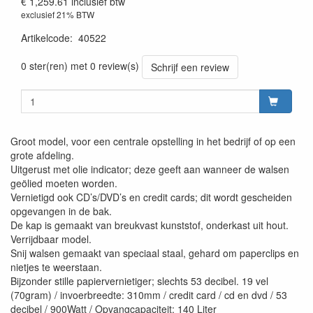
€ 1,259.61
inclusief btw
exclusief 21% BTW
Artikelcode
:
40522
0 ster(ren) met 0 review(s)
Schrijf een review
Groot model, voor een centrale opstelling in het bedrijf of op een
grote afdeling.
Uitgerust met olie indicator; deze geeft aan wanneer de walsen
geölied moeten worden.
Vernietigd ook CD’s/DVD’s en credit cards; dit wordt gescheiden
opgevangen in de bak.
De kap is gemaakt van breukvast kunststof, onderkast uit hout.
Verrijdbaar model.
Snij walsen gemaakt van speciaal staal, gehard om paperclips en
nietjes te weerstaan.
Bijzonder stille papiervernietiger; slechts 53 decibel. 19 vel
(70gram) / invoerbreedte: 310mm / credit card / cd en dvd / 53
decibel / 900Watt / Opvangcapaciteit: 140 Liter