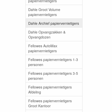
papiervernietigers
Dahle Groot Volume
papiervernietigers
Dahle Archief papiervernietigers
Dahle Opvangzakken &
Opvangdozen
Fellowes AutoMax
papiervernietigers
Fellowes papiervernietigers 1-3
personen
Fellowes papiervernietigers 3-5
personen
Fellowes papiervernietigers
Afdeling
Fellowes papiervernietigers
Groot Kantoor