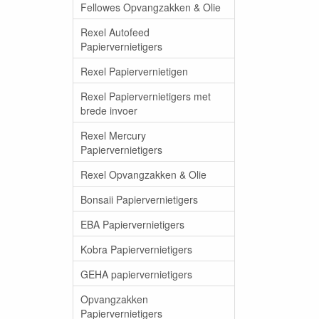
Fellowes Opvangzakken & Olie
Rexel Autofeed
Papiervernietigers
Rexel Papiervernietigen
Rexel Papiervernietigers met
brede invoer
Rexel Mercury
Papiervernietigers
Rexel Opvangzakken & Olie
Bonsaii Papiervernietigers
EBA Papiervernietigers
Kobra Papiervernietigers
GEHA papiervernietigers
Opvangzakken
Papiervernietigers