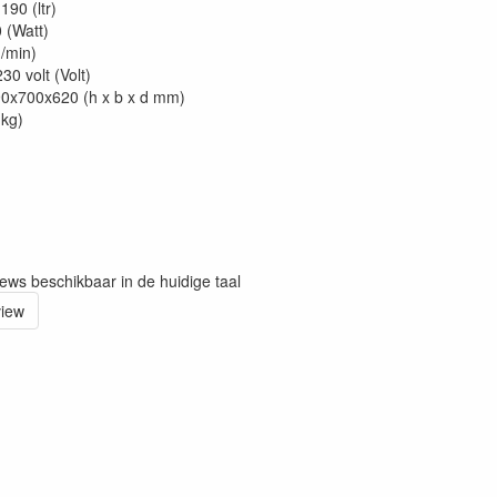
90 (ltr)
 (Watt)
m/min)
30 volt (Volt)
90x700x620 (h x b x d mm)
(kg)
iews beschikbaar in de huidige taal
view