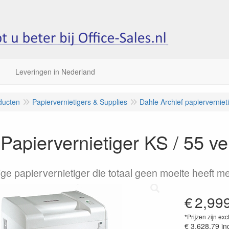
Leveringen in Nederland
ducten
Papiervernietigers & Supplies
Dahle Archief papierverniet
Papiervernietiger KS / 55 ve
ige papiervernietiger die totaal geen moeite heeft me
€
2,99
*Prijzen zijn exc
€ 3,628.79
in