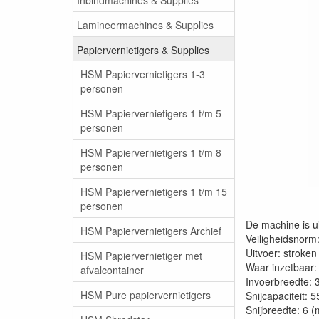
Lamineermachines & Supplies
Papiervernietigers & Supplies
HSM Papiervernietigers 1-3
personen
HSM Papiervernietigers 1 t/m 5
personen
HSM Papiervernietigers 1 t/m 8
personen
HSM Papiervernietigers 1 t/m 15
personen
De machine is ui
HSM Papiervernietigers Archief
Veiligheidsnorm:
Uitvoer: stroken
HSM Papiervernietiger met
Waar inzetbaar: 
afvalcontainer
Invoerbreedte:
HSM Pure papiervernietigers
Snijcapaciteit: 
Snijbreedte: 6 