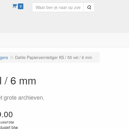
0
Zoeken
igers
Dahle Papiervernietiger KS / 55 vel / 6 mm
l / 6 mm
t grote archieven.
9.00
lusief btw
clusief btw