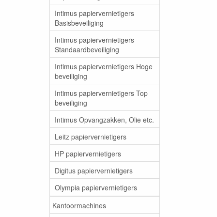
Intimus papiervernietigers
Basisbeveiliging
Intimus papiervernietigers
Standaardbeveiliging
Intimus papiervernietigers Hoge
beveiliging
Intimus papiervernietigers Top
beveiliging
Intimus Opvangzakken, Olie etc.
Leitz papiervernietigers
HP papiervernietigers
Digitus papiervernietigers
Olympia papiervernietigers
Kantoormachines