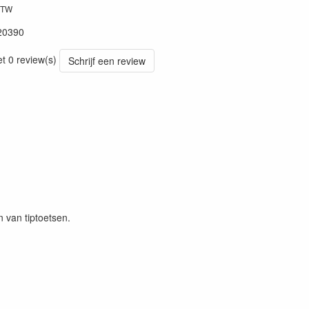
BTW
20390
et 0 review(s)
Schrijf een review
 van tiptoetsen.