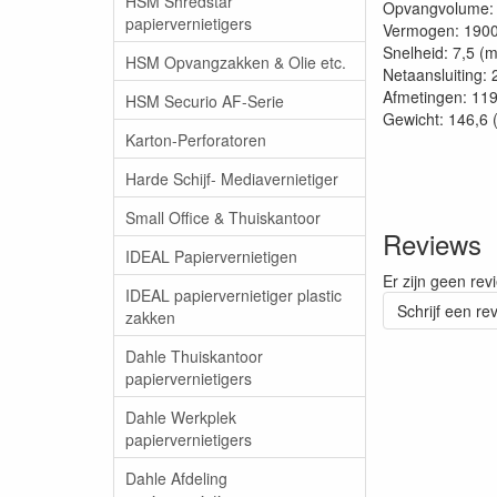
HSM Shredstar
Opvangvolume: 1
papiervernietigers
Vermogen: 1900
Snelheid: 7,5 (
HSM Opvangzakken & Olie etc.
Netaansluiting: 2
Afmetingen: 11
HSM Securio AF-Serie
Gewicht: 146,6 
Karton-Perforatoren
Harde Schijf- Mediavernietiger
Small Office & Thuiskantoor
Reviews
IDEAL Papiervernietigen
Er zijn geen rev
IDEAL papiervernietiger plastic
Schrijf een re
zakken
Dahle Thuiskantoor
papiervernietigers
Dahle Werkplek
papiervernietigers
Dahle Afdeling