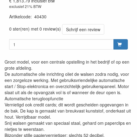
€ 1,813.79
inclusief btw
exclusief 21% BTW
Artikelcode
:
40430
0 ster(ren) met 0 review(s)
Schrijf een review
Groot model, voor een centrale opstelling in het bedrijf of op een
grote afdeling.
De automatische olie inrichting oliet de walsen zodra nodig, voor
een zorgeloze werking. Met gebruiksvriendelijke automatische
start / Stop-elektronica en overzichtelijk gebruikerspaneel. Motor
slaat uit als de opvangzak vol is of wanneer de deur open is.
Automatische terugloopfunctie
Vernietigd ook credit cards; dit wordt gescheiden opgevangen in
de bak. De kap is gemaakt van breukvast kunststof, onderkast uit
hout. Verrijdbaar model.
Snij walsen gemaakt van speciaal staal, gehard om paperclips en
nietjes te weerstaan.
Bijzonder stille papiervernietiger; slechts 52 decibel.