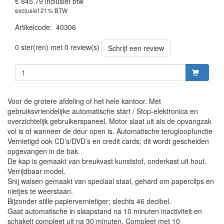
€ 845.79
inclusief btw
exclusief 21% BTW
Artikelcode
:
40306
0 ster(ren) met 0 review(s)
Schrijf een review
Voor de grotere afdeling of het hele kantoor. Met
gebruiksvriendelijke automatische start / Stop-elektronica en
overzichtelijk gebruikerspaneel. Motor slaat uit als de opvangzak
vol is of wanneer de deur open is. Automatische terugloopfunctie
Vernietigd ook CD’s/DVD’s en credit cards; dit wordt gescheiden
opgevangen in de bak.
De kap is gemaakt van breukvast kunststof, onderkast uit hout.
Verrijdbaar model.
Snij walsen gemaakt van speciaal staal, gehard om paperclips en
nietjes te weerstaan.
Bijzonder stille papiervernietiger; slechts 46 decibel.
Gaat automatische in slaapstand na 10 minuten inactiviteit en
schakelt compleet uit na 30 minuten. Compleet met 10