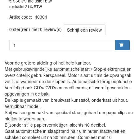
€ 966.79
inclusief btw
exclusief 21% BTW
Artikelcode
:
40304
0 ster(ren) met 0 review(s)
Schrijf een review
Voor de grotere afdeling of het hele kantoor.
Met gebruiksvriendelijke automatische start / Stop-elektronica en
overzichtelijk gebruikerspaneel. Motor slaat uit als de opvangzak
vol is of wanneer de deur open is. Automatische terugloopfunctie
Vernietigd ook CD’s/DVD’s en credit cards; dit wordt gescheiden
opgevangen in de bak.
De kap is gemaakt van breukvast kunststof, onderkast uit hout.
Verrijdbaar model.
Snij walsen gemaakt van speciaal staal, gehard om paperclips en
nietjes te weerstaan.
Bijzonder stille papiervernietiger; slechts 46 decibel.
Gaat automatische in slaapstand na 10 minuten inactiviteit en
schakelt compleet uit na 30 minuten. Compleet met 10