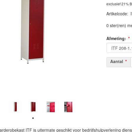
exclusief 21% 
Artikelcode
:
0 ster(ren) m
Afmeting:
Aantal
rderobekast ITF is uitermate geschikt voor bedrijfshulpverlening die