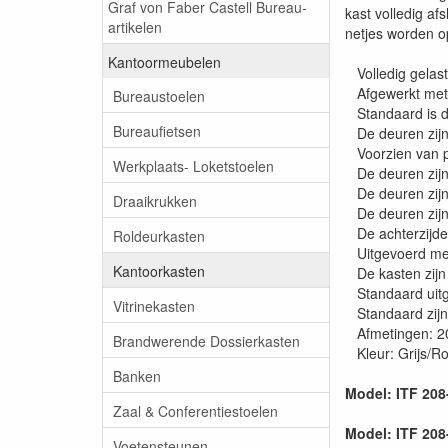
Graf von Faber Castell Bureau-
kast volledig af
artikelen
netjes worden 
Kantoormeubelen
Volledig gelaste
Afgewerkt met 
Bureaustoelen
Standaard is de
Bureaufietsen
De deuren zijn n
Voorzien van po
Werkplaats- Loketstoelen
De deuren zijn
De deuren zijn 
Draaikrukken
De deuren zijn
De achterzijde 
Roldeurkasten
Uitgevoerd met 
Kantoorkasten
De kasten zijn 
Standaard uitg
Vitrinekasten
Standaard zijn 
Afmetingen: 2
Brandwerende Dossierkasten
Kleur: Grijs/R
Banken
Model: ITF 208
Zaal & Conferentiestoelen
Model: ITF 208
Voetensteunen