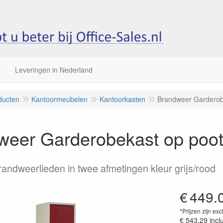
Leveringen in Nederland
ducten
Kantoormeubelen
Kantoorkasten
Brandweer Garderob
weer Garderobekast op poot
randweerlieden in twee afmetingen kleur grijs/rood
€
449.
*Prijzen zijn exc
€ 543.29
incl