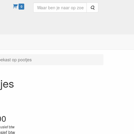
0
Zoeken
ekast op pootjes
jes
00
lusief btw
usief btw