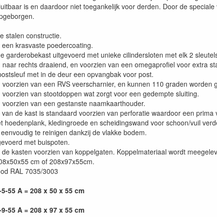
sluitbaar is en daardoor niet toegankelijk voor derden. Door de special
opgeborgen.
 stalen constructie.
een krasvaste poedercoating.
 garderobekast uitgevoerd met unieke cilindersloten met elk 2 sleutels
aar rechts draaiend, en voorzien van een omegaprofiel voor extra stabi
stsleuf met in de deur een opvangbak voor post.
 voorzien van een RVS veerscharnier, en kunnen 110 graden worden 
voorzien van stootdoppen wat zorgt voor een gedempte sluiting.
 voorzien van een gestanste naamkaarthouder.
van de kast is standaard voorzien van perforatie waardoor een prima v
hoedenplank, kledingroede en scheidingswand voor schoon/vuil verde
eenvoudig te reinigen dankzij de vlakke bodem.
evoerd met buispoten.
de kasten voorzien van koppelgaten. Koppelmateriaal wordt meegelev
08x50x55 cm of 208x97x55cm.
ood RAL 7035/3003
-5-55 A = 208 x 50 x 55 cm
-9-55 A = 208 x 97 x 55 cm