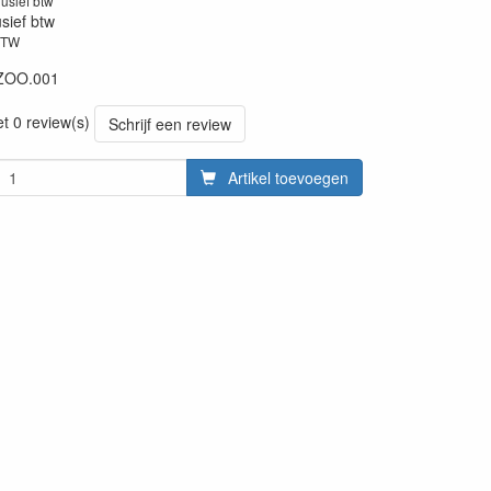
lusief btw
usief btw
BTW
ZOO.001
et 0 review(s)
Schrijf een review
Artikel toevoegen