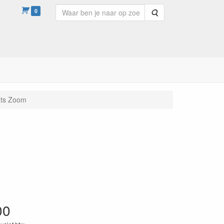
0
Zoeken
ats Zoom
00