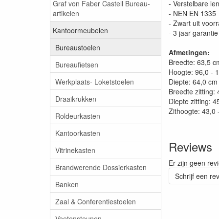
Graf von Faber Castell Bureau-
- Verstelbare l
artikelen
- NEN EN 1335
- Zwart uit voor
Kantoormeubelen
- 3 jaar garantie
Bureaustoelen
Afmetingen:
Breedte: 63,5 
Bureaufietsen
Hoogte: 96,0 - 
Werkplaats- Loketstoelen
Diepte: 64,0 cm
Breedte zitting
Draaikrukken
Diepte zitting: 
Zithoogte: 43,0 
Roldeurkasten
Kantoorkasten
Reviews
Vitrinekasten
Er zijn geen rev
Brandwerende Dossierkasten
Schrijf een re
Banken
Zaal & Conferentiestoelen
Voetensteunen