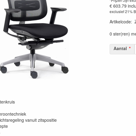
*Prijzen zijn exc
€ 603.79
incl
exclusief 21% 
Artikelcode
:
0 ster(ren) m
Aantal
tenkruis
chroontechniek
chtsregeling vanuit zitspositie
iepte
s