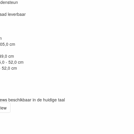
endensteun
raad leverbaar
cm
105,0 cm
: 49,0 cm
45,0 - 52,0 cm
- 52,0 cm
iews beschikbaar in de huidige taal
view