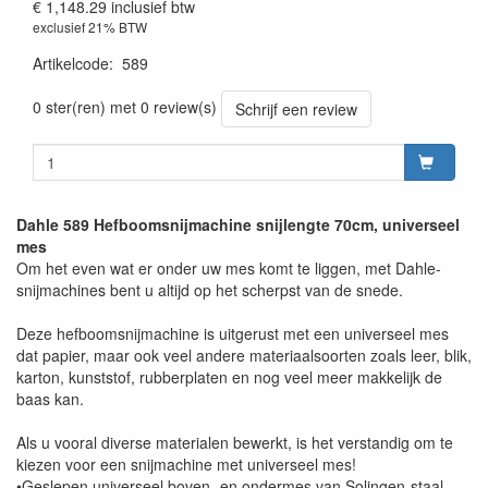
€ 1,148.29
inclusief btw
exclusief 21% BTW
Artikelcode
:
589
0 ster(ren) met 0 review(s)
Schrijf een review
Dahle 589 Hefboomsnijmachine snijlengte 70cm, universeel
mes
Om het even wat er onder uw mes komt te liggen, met Dahle-
snijmachines bent u altijd op het scherpst van de snede.
Deze hefboomsnijmachine is uitgerust met een universeel mes
dat papier, maar ook veel andere materiaalsoorten zoals leer, blik,
karton, kunststof, rubberplaten en nog veel meer makkelijk de
baas kan.
Als u vooral diverse materialen bewerkt, is het verstandig om te
kiezen voor een snijmachine met universeel mes!
•Geslepen universeel boven- en ondermes van Solingen-staal.