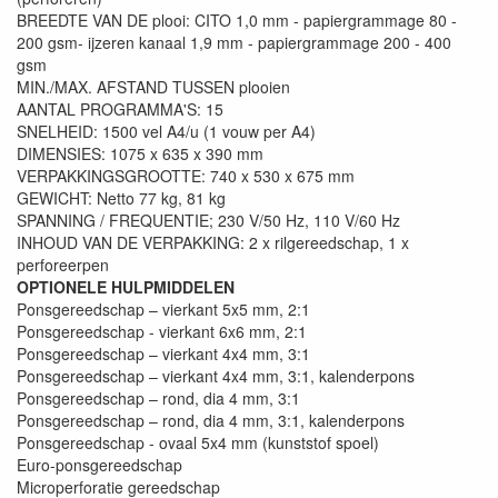
BREEDTE VAN DE plooi: CITO 1,0 mm - papiergrammage 80 -
200 gsm- ijzeren kanaal 1,9 mm - papiergrammage 200 - 400
gsm
MIN./MAX. AFSTAND TUSSEN plooien
AANTAL PROGRAMMA'S: 15
SNELHEID: 1500 vel A4/u (1 vouw per A4)
DIMENSIES: 1075 x 635 x 390 mm
VERPAKKINGSGROOTTE: 740 x 530 x 675 mm
GEWICHT: Netto 77 kg, 81 kg
SPANNING / FREQUENTIE; 230 V/50 Hz, 110 V/60 Hz
INHOUD VAN DE VERPAKKING: 2 x rilgereedschap, 1 x
perforeerpen
OPTIONELE HULPMIDDELEN
Ponsgereedschap – vierkant 5x5 mm, 2:1
Ponsgereedschap - vierkant 6x6 mm, 2:1
Ponsgereedschap – vierkant 4x4 mm, 3:1
Ponsgereedschap – vierkant 4x4 mm, 3:1, kalenderpons
Ponsgereedschap – rond, dia 4 mm, 3:1
Ponsgereedschap – rond, dia 4 mm, 3:1, kalenderpons
Ponsgereedschap - ovaal 5x4 mm (kunststof spoel)
Euro-ponsgereedschap
Microperforatie gereedschap