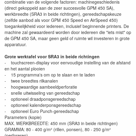
combinatie van de volgende factoren: machinegeschiedenis
(direct gekoppeld aan de zeer succesvolle GPM 450 SA),
werkbreedte (SRA3 in beide richtingen), gereedschapskeuze
(zelfde aanbod als voor GPM 450 Speed en AirSpeed ​​450)
toegankelijkheid voor iedereen, inclusief beginnende printers. De
machine zal gewaardeerd worden door iedereen die "iets mist" op
de GPM 450 SA, maar geen geld of ruimte wil investeren in grote
apparatuur.
Grote werktafel voor SRA3 in beide richtingen
- touchscreen-display voor eenvoudige instelling van de afstand
en het aantal plooien
- 15 programma's om op te slaan en te laden
- twee breedtes rilkanalen
- hoogwaardige aambeeldperforatie
- snelle uitwisseling van gereedschap
- optioneel draadponsgereedschap
- optioneel kalenderponsgereedschap
- optioneel Euro Punch-gereedschap
Parameters (kopie)
MAX. WERKBREEDTE: 450 mm (SRA3 in beide richtingen)
GRAMMA: 80 - 400 g/m² (rillen, ponsen), 80 - 250 g/m²
(perforeren)