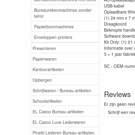
USB-kabel
Bureaurekenmachines zonder
Oplaadbare lith
telrol
(1) 24 mm x 7 m 
Draagkoord
Papierboormachines
Beknopte handle
Software downl
Enveloppen printers
Kit Only: (1) 2
Informatie over 
Presenteren
3 + 1 jaar fabri
Papierwaren
SC - OEM-num
Kantoorartikelen
Opbergen
Schrijfwaren / Bureau-artikelen
Reviews
Schoolartikelen
Er zijn geen rev
EL Casco Bureau-artikelen
Schrijf een re
EL Casco Luxe Lederwaren
Pinetti Lederen Bureau-artikelen