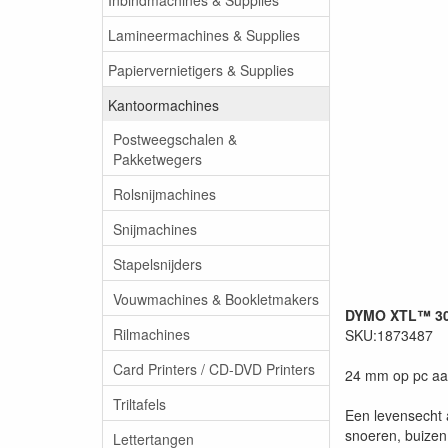
Lamineermachines & Supplies
Papiervernietigers & Supplies
Kantoormachines
Postweegschalen &
Pakketwegers
Rolsnijmachines
Snijmachines
Stapelsnijders
Vouwmachines & Bookletmakers
DYMO XTL™ 3
Rilmachines
SKU:1873487
Card Printers / CD-DVD Printers
24 mm op pc aan
Triltafels
Een levensecht a
snoeren, buizen
Lettertangen