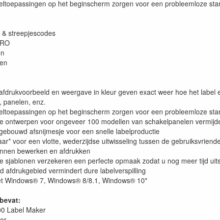
ltoepassingen op het beginscherm zorgen voor een probleemloze star
 & streepjescodes
MRO
en
ken
fdrukvoorbeeld en weergave in kleur geven exact weer hoe het label er
, panelen, enz.
ltoepassingen op het beginscherm zorgen voor een probleemloze star
de ontwerpen voor ongeveer 100 modellen van schakelpanelen vermijde
ebouwd afsnijmesje voor een snelle labelproductie
aar* voor een vlotte, wederzijdse uitwisseling tussen de gebruiksvrien
kunnen bewerken en afdrukken
de sjablonen verzekeren een perfecte opmaak zodat u nog meer tijd uit
 afdrukgebied vermindert dure labelverspilling
et Windows® 7, Windows® 8/8.1, Windows® 10"
bevat:
 Label Maker
er