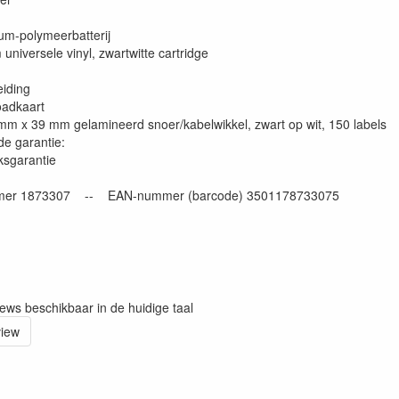
ium-polymeerbatterij
universele vinyl, zwartwitte cartridge
iding
oadkaart
1 mm x 39 mm gelamineerd snoer/kabelwikkel, zwart op wit, 150 labels
de garantie:
eksgarantie
mer 1873307 -- EAN-nummer (barcode) 3501178733075
iews beschikbaar in de huidige taal
view