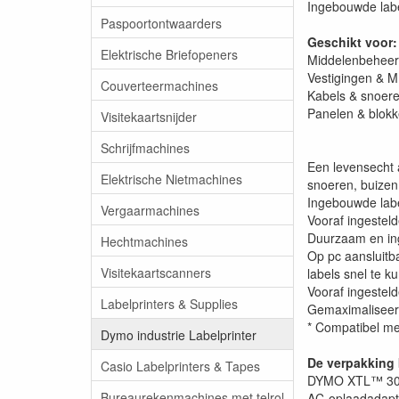
Ingebouwde labe
Paspoortontwaarders
Geschikt voor:
Elektrische Briefopeners
Middelenbeheer
Vestigingen & 
Couverteermachines
Kabels & snoer
Panelen & blok
Visitekaartsnijder
Schrijfmachines
Een levensecht a
Elektrische Nietmachines
snoeren, buizen
Ingebouwde labe
Vergaarmachines
Vooraf ingestel
Duurzaam en ing
Hechtmachines
Op pc aansluitb
Visitekaartscanners
labels snel te 
Vooraf ingestel
Labelprinters & Supplies
Gemaximaliseerd
* Compatibel m
Dymo industrie Labelprinter
De verpakking 
Casio Labelprinters & Tapes
DYMO XTL™ 300
Bureaurekenmachines met telrol
AC-oplaadadapt