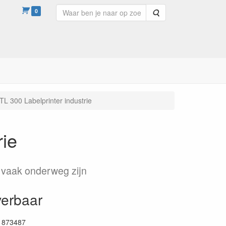
0
Zoeken
L 300 Labelprinter industrie
rie
 vaak onderweg zijn
verbaar
1873487