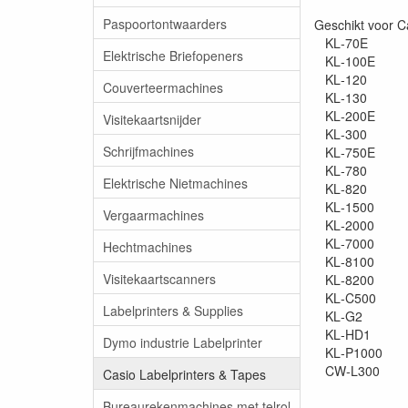
Paspoortontwaarders
Geschikt voor C
KL‑70E
Elektrische Briefopeners
KL‑100E
KL‑120
Couverteermachines
KL‑130
KL‑200E
Visitekaartsnijder
KL‑300
Schrijfmachines
KL‑750E
KL‑780
Elektrische Nietmachines
KL‑820
KL‑1500
Vergaarmachines
KL‑2000
KL‑7000
Hechtmachines
KL‑8100
Visitekaartscanners
KL‑8200
KL‑C500
Labelprinters & Supplies
KL‑G2
KL‑HD1
Dymo industrie Labelprinter
KL‑P1000
CW‑L300
Casio Labelprinters & Tapes
Bureaurekenmachines met telrol