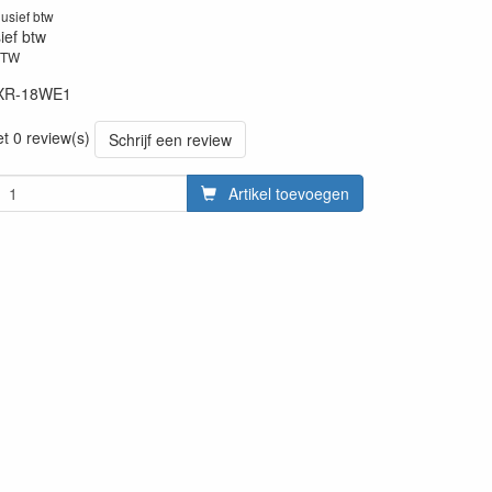
lusief btw
sief btw
BTW
XR-18WE1
et 0 review(s)
Schrijf een review
Artikel toevoegen