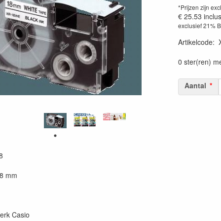
*Prijzen zijn exc
€ 25.53
inclu
exclusief 21% 
Artikelcode
:
0 ster(ren) m
Aantal
8
18 mm
erk Casio