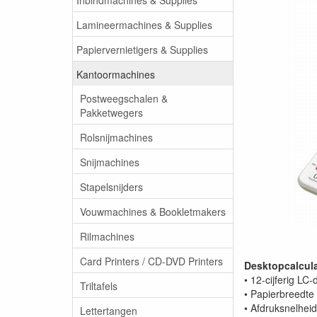
Lamineermachines & Supplies
Papiervernietigers & Supplies
Kantoormachines
Postweegschalen &
Pakketwegers
Rolsnijmachines
Snijmachines
Stapelsnijders
Vouwmachines & Bookletmakers
Rilmachines
Card Printers / CD-DVD Printers
Desktopcalcula
• 12-cijferig LC-
Triltafels
• Papierbreedte 
• Afdruksnelheid
Lettertangen