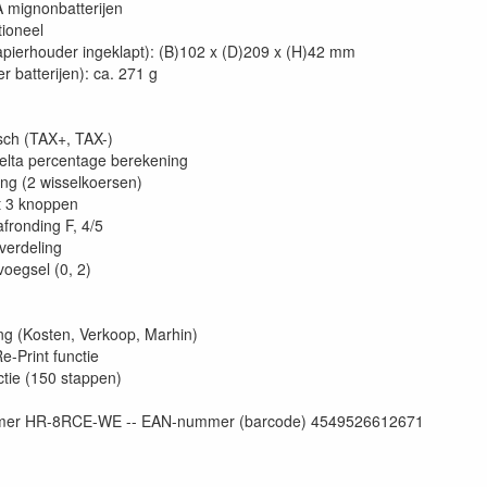
AA mignonbatterijen
tioneel
apierhouder ingeklapt): (B)102 x (D)209 x (H)42 mm
r batterijen): ca. 271 g
sch (TAX+, TAX-)
delta percentage berekening
ng (2 wisselkoersen)
 3 knoppen
fronding F, 4/5
verdeling
voegsel (0, 2)
ng (Kosten, Verkoop, Marhin)
Re-Print functie
ctie (150 stappen)
er HR-8RCE-WE -- EAN-nummer (barcode) 4549526612671