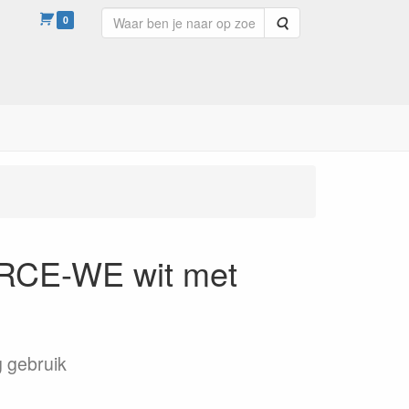
0
Zoeken
 RCE-WE wit met
 gebruik