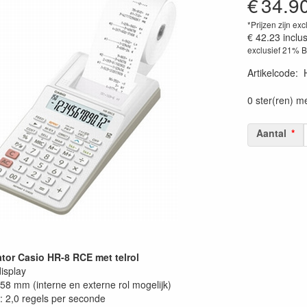
€
34.9
*Prijzen zijn exc
€ 42.23
inclu
exclusief 21% 
Artikelcode
:
0 ster(ren) m
Aantal
tor Casio HR-8 RCE met telrol
display
58 mm (interne en externe rol mogelijk)
: 2,0 regels per seconde