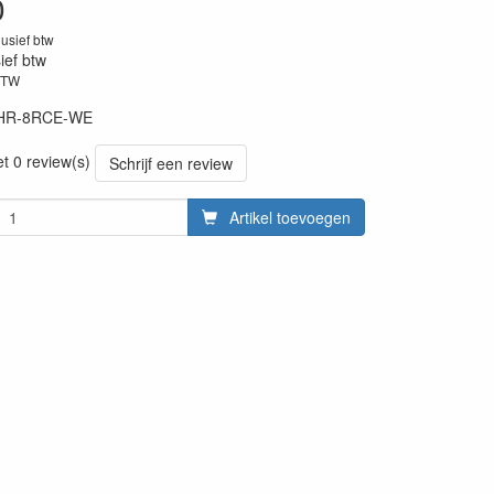
0
lusief btw
sief btw
BTW
HR-8RCE-WE
et 0 review(s)
Schrijf een review
Artikel toevoegen