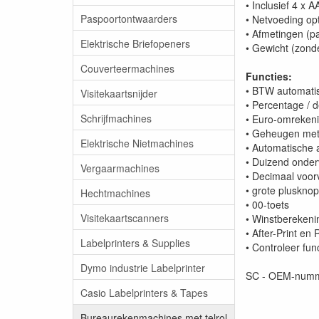
• Inclusief 4 x 
Paspoortontwaarders
• Netvoeding op
• Afmetingen (p
Elektrische Briefopeners
• Gewicht (zonde
Couverteermachines
Functies:
• BTW automati
Visitekaartsnijder
• Percentage / 
Schrijfmachines
• Euro-omrekeni
• Geheugen met
Elektrische Nietmachines
• Automatische a
• Duizend onder
Vergaarmachines
• Decimaal voor
• grote plusknop
Hechtmachines
• 00-toets
Visitekaartscanners
• Winstberekeni
• After-Print en 
Labelprinters & Supplies
• Controleer fun
Dymo industrie Labelprinter
SC - OEM-numm
Casio Labelprinters & Tapes
Bureaurekenmachines met telrol