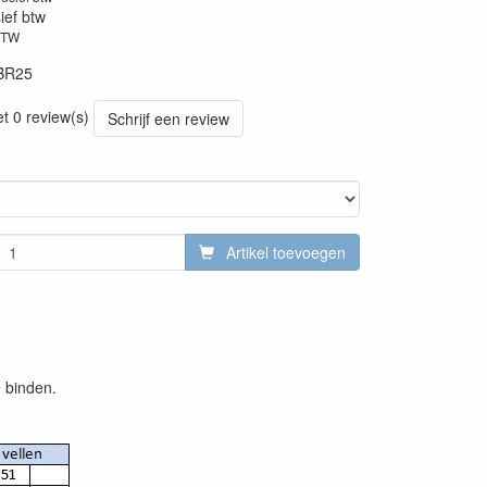
sief btw
BTW
BR25
et 0 review(s)
Schrijf een review
Artikel toevoegen
e binden.