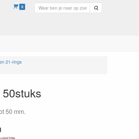
0
Zoeken
en 21-rings
 50stuks
tot 50 mm.
0
lusief btw