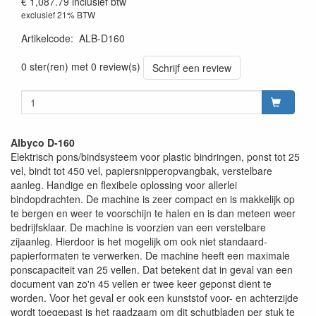
€ 1,087.79
inclusief btw
exclusief 21% BTW
Artikelcode
:
ALB-D160
0 ster(ren) met 0 review(s)
Schrijf een review
Albyco D-160
Elektrisch pons/bindsysteem voor plastic bindringen, ponst tot 25
vel, bindt tot 450 vel, papiersnipperopvangbak, verstelbare
aanleg. Handige en flexibele oplossing voor allerlei
bindopdrachten. De machine is zeer compact en is makkelijk op
te bergen en weer te voorschijn te halen en is dan meteen weer
bedrijfsklaar. De machine is voorzien van een verstelbare
zijaanleg. Hierdoor is het mogelijk om ook niet standaard-
papierformaten te verwerken. De machine heeft een maximale
ponscapaciteit van 25 vellen. Dat betekent dat in geval van een
document van zo'n 45 vellen er twee keer geponst dient te
worden. Voor het geval er ook een kunststof voor- en achterzijde
wordt toegepast is het raadzaam om dit schutbladen per stuk te