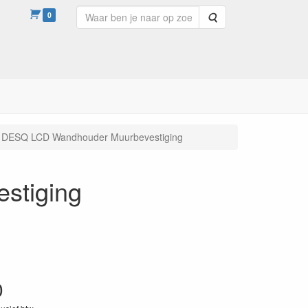
0
Zoeken
DESQ LCD Wandhouder Muurbevestiging
stiging
0