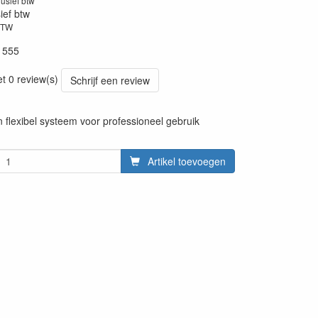
lusief btw
sief btw
BTW
1555
et 0 review(s)
Schrijf een review
n flexibel systeem voor professioneel gebruik
Artikel toevoegen