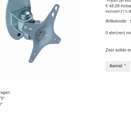
*Prijzen zijn exc
€ 48.28
inclu
exclusief 21% 
Artikelcode
:
0 ster(ren) m
Zeer solide e
Aantal
ragen
75°
0°