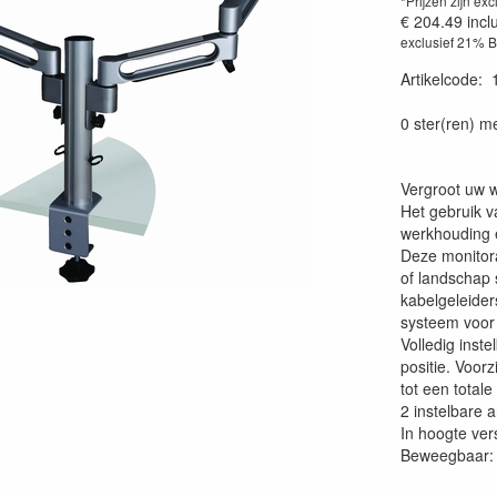
*Prijzen zijn exc
€ 204.49
incl
exclusief 21% 
Artikelcode
:
0 ster(ren) m
Vergroot uw 
Het gebruik v
werkhouding e
Deze monitora
of landschap 
kabelgeleider
systeem voor 
Volledig inst
positie. Voor
tot een totale
2 instelbare 
In hoogte ver
Beweegbaar: +