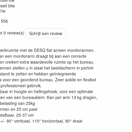
lusief btw
usief btw
BTW
1556
et 0 review(s)
Schrijf een review
werkruimte met de DESQ flat screen monitorarmen.
an een monitorarm draagt bij aan een correcte
n creëert extra waardevolle ruimte op het bureau.
rmen stellen u in staat het beeldscherm in portret
stand te zetten en hebben geïntegreerde
s voor een geordend bureau. Zeer solide en flexibel
professioneel gebruik.
elbaar in hoogte en hellingshoek, voor een optimale
zien van een bureauklem. Kan per arm 13 kg dragen,
 belasting van 25kg
armen en 25 cm paal
stelbaar, 25-37 cm
/- 90° verticaal, 110° horizontaal, 90° draai