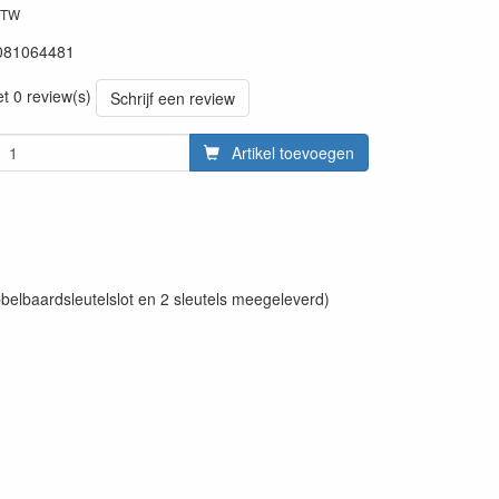
BTW
081064481
et 0 review(s)
Schrijf een review
Artikel toevoegen
bbelbaardsleutelslot en 2 sleutels meegeleverd)