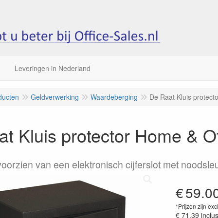
Leveringen in Nederland
ducten
Geldverwerking
Waardeberging
De Raat Kluis protect
t Kluis protector Home & Of
oorzien van een elektronisch cijferslot met noodsleu
€
59.0
*Prijzen zijn exc
€ 71.39
inclu