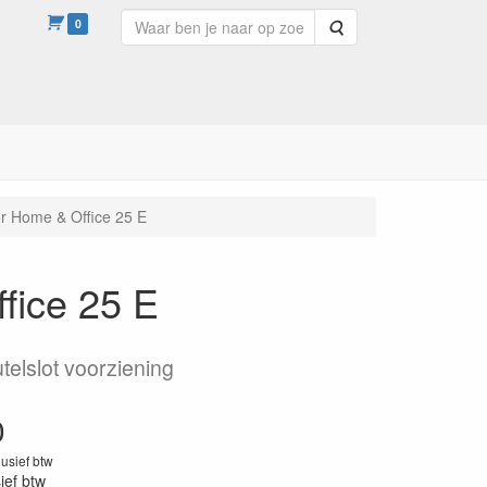
0
Zoeken
or Home & Office 25 E
fice 25 E
telslot voorziening
0
lusief btw
sief btw