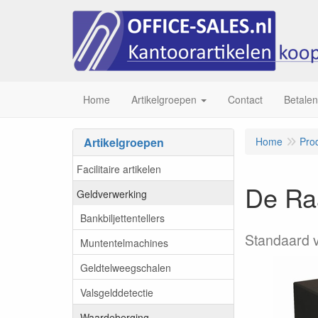
Home
Artikelgroepen
Contact
Betalen
Artikelgroepen
Home
Pro
Facilitaire artikelen
De Raa
Geldverwerking
Bankbiljettentellers
Standaard v
Muntentelmachines
Geldtelweegschalen
Valsgelddetectie
Waardeberging