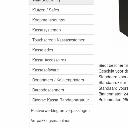
Kluizen / Safes
Koopmansbeurzen
Kassasystemen
Touchscreen Kassasystemen
Kassalades
Kassa Accessoires
Biedt beschermi
Kassasoftware
Geschikt voor d
Standaard voorzi
Bonprinters / Keukenprinters
Standaardkleur:
Standaard voorz
Barcodescanners
Binnenmaten:2
Buitenmaten:2
Diverse Kassa Randapparatuur
Postverwerking en verpakkingen
Verpakkingsmachines