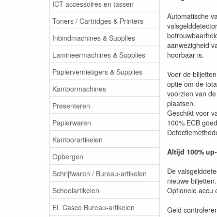
ICT accessoires en tassen
Automatische va
Toners / Cartridges & Printers
valsgelddetector
betrouwbaarheid
Inbindmachines & Supplies
aanwezigheid va
Lamineermachines & Supplies
hoorbaar is.
Papiervernietigers & Supplies
Voer de biljette
optie om de tota
Kantoormachines
voorzien van de
plaatsen.
Presenteren
Geschikt voor
Papierwaren
100% ECB goe
Detectiemethod
Kantoorartikelen
Altijd 100% up
Opbergen
De valsgelddetec
Schrijfwaren / Bureau-artikelen
nieuwe biljetten.
Schoolartikelen
Optionele accu 
EL Casco Bureau-artikelen
Geld controlere