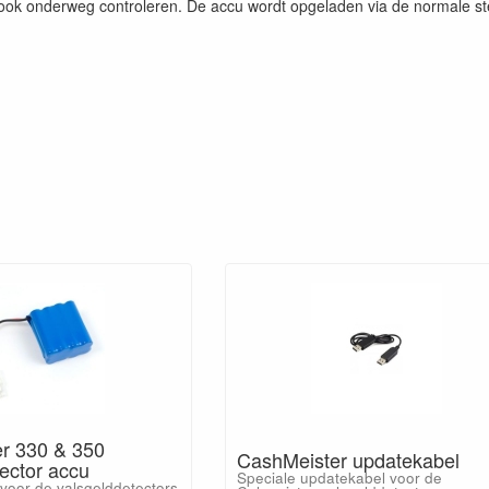
 ook onderweg controleren. De accu wordt opgeladen via de normale st
r 330 & 350
CashMeister updatekabel
ector accu
Speciale updatekabel voor de
voor de valsgelddetectors