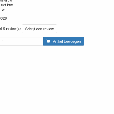
lusief btw
usief btw
BTW
6328
et 0 review(s)
Schrijf een review
Artikel toevoegen