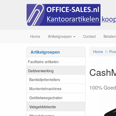
Home
Artikelgroepen
Contact
Betalen
Artikelgroepen
Home
Pro
Facilitaire artikelen
CashMe
Geldverwerking
Bankbiljettentellers
100% Goedk
Muntentelmachines
Geldtelweegschalen
Valsgelddetectie
Waardeberging