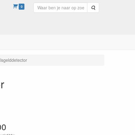
0
Zoeken
lsgelddetector
r
00