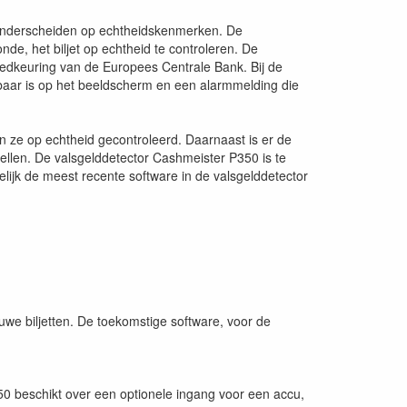
 onderscheiden op echtheidskenmerken. De
nde, het biljet op echtheid te controleren. De
oedkeuring van de Europees Centrale Bank. Bij de
tbaar is op het beeldscherm en een alarmmelding die
en ze op echtheid gecontroleerd. Daarnaast is er de
 tellen. De valsgelddetector Cashmeister P350 is te
ijk de meest recente software in de valsgelddetector
uwe biljetten. De toekomstige software, voor de
50 beschikt over een optionele ingang voor een accu,