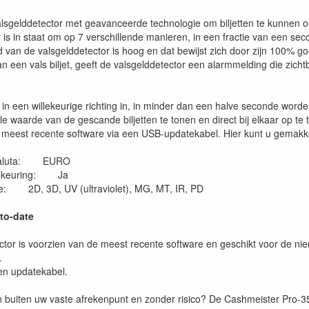
lsgelddetector met geavanceerde technologie om biljetten te kunnen
 is in staat om op 7 verschillende manieren, in een fractie van een seco
 van de valsgelddetector is hoog en dat bewijst zich door zijn 100% g
n een vals biljet, geeft de valsgelddetector een alarmmelding die zich
n in een willekeurige richting in, in minder dan een halve seconde word
le waarde van de gescande biljetten te tonen en direct bij elkaar op te
 meest recente software via een USB-updatekabel. Hier kunt u gemakkel
 valuta: EURO
dkeuring: Ja
e: 2D, 3D, UV (ultraviolet), MG, MT, IR, PD
-to-date
tor is voorzien van de meest recente software en geschikt voor de nie
.
en updatekabel.
n buiten uw vaste afrekenpunt en zonder risico? De Cashmeister Pro-3