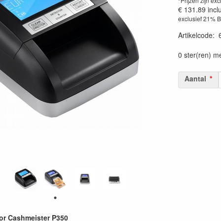
*Prijzen zijn exc
€ 131.89
incl
exclusief 21% 
Artikelcode
:
0 ster(ren) m
Aantal
or Cashmeister P350