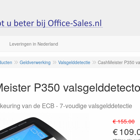
Leveringen in Nederland
ducten
Geldverwerking
Valsgelddetectie
CashMeister P350 va
ister P350 valsgelddetecto
euring van de ECB - 7-voudige valsgelddetectie
€ 155.00
€
109.