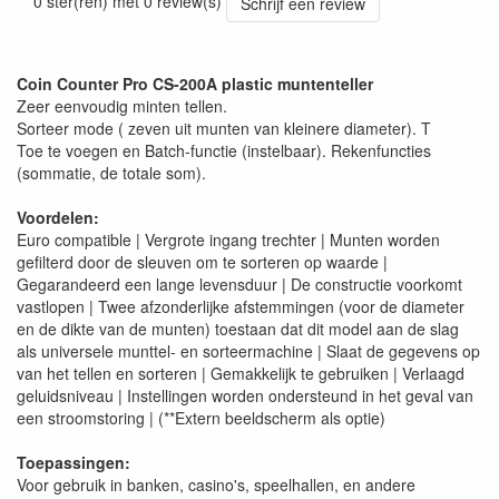
0 ster(ren) met 0 review(s)
Schrijf een review
Coin Counter Pro CS-200A plastic muntenteller
Zeer eenvoudig minten tellen.
Sorteer mode ( zeven uit munten van kleinere diameter). T
Toe te voegen en Batch-functie (instelbaar). Rekenfuncties
(sommatie, de totale som).
Voordelen:
Euro compatible | Vergrote ingang trechter | Munten worden
gefilterd door de sleuven om te sorteren op waarde |
Gegarandeerd een lange levensduur | De constructie voorkomt
vastlopen | Twee afzonderlijke afstemmingen (voor de diameter
en de dikte van de munten) toestaan ​​dat dit model aan de slag
als universele munttel- en sorteermachine | Slaat de gegevens op
van het tellen en sorteren | Gemakkelijk te gebruiken | Verlaagd
geluidsniveau | Instellingen worden ondersteund in het geval van
een stroomstoring | (**Extern beeldscherm als optie)
Toepassingen:
Voor gebruik in banken, casino's, speelhallen, en andere