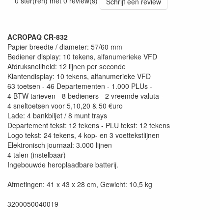
0 ster(ren) met 0 review(s)
Schrijf een review
ACROPAQ CR-832
Papier breedte / diameter: 57/60 mm
Bediener display: 10 tekens, alfanumerieke VFD
Afdruksnellheid: 12 lijnen per seconde
Klantendisplay: 10 tekens, alfanumerieke VFD
63 toetsen - 46 Departementen - 1.000 PLUs -
4 BTW tarieven - 8 bedieners - 2 vreemde valuta -
4 sneltoetsen voor 5,10,20 & 50 €uro
Lade: 4 bankbiljet / 8 munt trays
Departement tekst: 12 tekens - PLU tekst: 12 tekens
Logo tekst: 24 tekens, 4 kop- en 3 voettekstlijnen
Elektronisch journaal: 3.000 lijnen
4 talen (instelbaar)
Ingebouwde heroplaadbare batterij.
Afmetingen: 41 x 43 x 28 cm, Gewicht: 10,5 kg
3200050040019