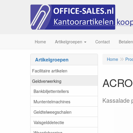
Home
Artikelgroepen
Contact
Betalen
Artikelgroepen
Home
Pro
Facilitaire artikelen
ACROP
Geldverwerking
Bankbiljettentellers
Kassalade p
Muntentelmachines
Geldtelweegschalen
Valsgelddetectie
Waardeberging