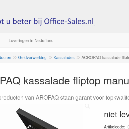
Leveringen in Nederland
ducten
Geldverwerking
Kassalades
ACROPAQ kassalade flipt
AQ kassalade fliptop manue
roducten van AROPAQ staan garant voor topkwalite
niet le
Artikelcode
: