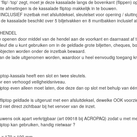
'flip'-'top' zegt, moet je deze kassalade langs de bovenkant (flippen) 
e afmetingen is de kassalade fliptop makkelijk in te bouwen.
INCLUSIEF inzetbak met afsluitdeksel, sleutelset voor opening / sluitin
 de kassalade beschikt over 5 biljetvakken en 8 muntbakken inclusief a
 HENDEL
e openen door middel van de hendel aan de voorkant en daarnaast af te
leuf die u kunt gebruiken om in de geldlade grote biljetten, cheques, bo
bjecten worden onder de inzetbak bewaard.
van de lade uitgenomen worden, waardoor u heel eenvoudig toegang krijg
top-kassala heeft een slot en twee sleutels.
oor een verhoogd veiligheidsniveau.
iptop even alleen moet laten, doe deze dan op slot met behulp van één
fliptop geldlade is uitgerust met een afsluitdeksel, dewelke OOK voorzi
ld niet direct zichtbaar bij het vervoer van de inzet.
rouwens ook apart verkrijgbaar (art 09018 bij ACROPAQ) zodat u met m
liptop kan gebruiken, handig nietwaar ?
0 x 170 x 100 mm