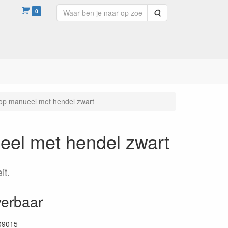
0
Zoeken
op manueel met hendel zwart
el met hendel zwart
it.
verbaar
09015