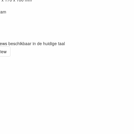
ram
iews beschikbaar in de huidige taal
view