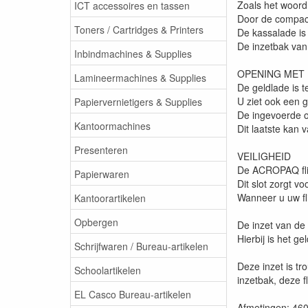
Zoals het woord 
ICT accessoires en tassen
Door de compact
Toners / Cartridges & Printers
De kassalade is 
De inzetbak van
Inbindmachines & Supplies
OPENING MET
Lamineermachines & Supplies
De geldlade is t
U ziet ook een g
Papiervernietigers & Supplies
De ingevoerde o
Kantoormachines
Dit laatste kan 
Presenteren
VEILIGHEID
De ACROPAQ flip
Papierwaren
Dit slot zorgt v
Wanneer u uw fl
Kantoorartikelen
Opbergen
De inzet van de 
Hierbij is het ge
Schrijfwaren / Bureau-artikelen
Deze inzet is t
Schoolartikelen
inzetbak, deze f
EL Casco Bureau-artikelen
Afmetingen: 46