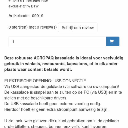
€ 189.91
inclusief btw
exclusief 21% BTW
Artikelcode
:
09019
0 ster(ren) met 0 review(s)
Schrijf een review
Deze robuuste ACROPAQ kassalade is ideaal voor veelvuldig
gebruik in winkels, restaurants, kapsalons, of in elk ander
plaats waar contant betaald wordt.
ELEKTRISCHE OPENING: USB CONNECTIE
Via USB aangestuurde geldlade (via software op uw computer)!
De kassalade is simpel aan te sluiten op de PC (via USB) en in te
stellen met de beschikbare drivers.
De USB kassalade heeft geen externe voeding nodig.
Hierdoor hoeft er geen extra stroompunt aanwezig te zijn.
U ziet ook twee gleuven die u kunt gebruiken om in de geldlade
grote biljetten, cheques, bonnen enz veilig kunt invoeren.