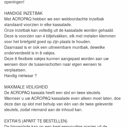
openingen!
HANDIGE INZETBAK
Met ACROPAQ hebben we een weldoordachte inzetbak
standaard voorzien in elke kassalade.
Onze inzetbak kan volledig uit de kassalade worden gehaald.
Deze is voorzien van 4 biljetvakken, elk met metalen klemmen
voor het briefgeld goed op zijn plaats te houden.
Daarnaast is er ook een uitneembare muntbak, dewelke
onderverdeeld is in 8 vakjes.
Deze 8 flexibele vakjes kunnen aangepast worden aan uw
wensen door de tussenschotten naar eigen wensen te
verplaatsen.
Handig nietwaar ?
MAXIMALE VEILIGHEID
De ACROPAQ kassala heeft een slot en twee sleutels.
Wanneer u uw ACROPAQ kassalade even alleen moet laten, doe
deze dan op slot met behulp van één van de twee geleverde
sleutels, zodat niemand aan de inhoud kan.
EXTRA'S (APART TE BESTELLEN)
De binnenlade kan op een heel eenvoudige manier uit de