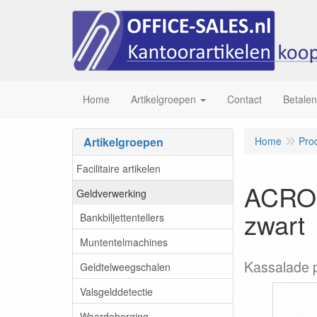
Home
Artikelgroepen
Contact
Betalen
Artikelgroepen
Home
Pro
Facilitaire artikelen
ACROP
Geldverwerking
zwart
Bankbiljettentellers
Muntentelmachines
Kassalade p
Geldtelweegschalen
Valsgelddetectie
Waardeberging