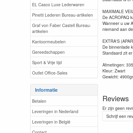
EL Casco Luxe Lederwaren
MAXIMALE VEI
Pinetti Lederen Bureau-artikelen
De ACROPAQ kass
Wanneer u uw AC
Graf von Faber Castell Bureau-
niemand aan de
artikelen
EXTRA'S (APA
Kantoormeubelen
De binnenlade 
Gereedschappen
Standaard zit er
Sport & Vrije tijd
Afmetingen: 3
Kleur: Zwart
Outlet Office-Sales
Gewicht: 4900g
Informatie
Reviews
Betalen
Er zijn geen rev
Leveringen in Nederland
Schrijf een re
Leveringen in België
Contact