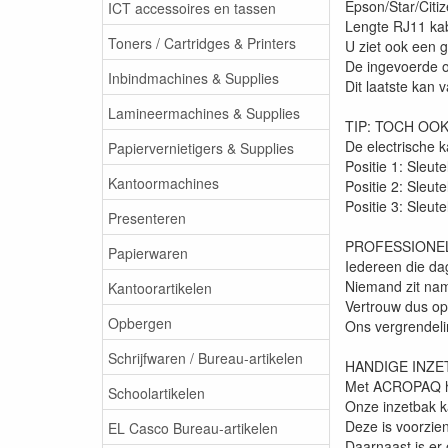
Epson/Star/Citiz
ICT accessoires en tassen
Lengte RJ11 ka
Toners / Cartridges & Printers
U ziet ook een g
De ingevoerde 
Inbindmachines & Supplies
Dit laatste kan 
Lamineermachines & Supplies
TIP: TOCH OO
De electrische 
Papiervernietigers & Supplies
Positie 1: Sleut
Kantoormachines
Positie 2: Sleut
Positie 3: Sleu
Presenteren
PROFESSIONEL
Papierwaren
Iedereen die da
Niemand zit nam
Kantoorartikelen
Vertrouw dus op
Opbergen
Ons vergrendeli
Schrijfwaren / Bureau-artikelen
HANDIGE INZE
Met ACROPAQ he
Schoolartikelen
Onze inzetbak k
Deze is voorzien
EL Casco Bureau-artikelen
Daarnaast is er