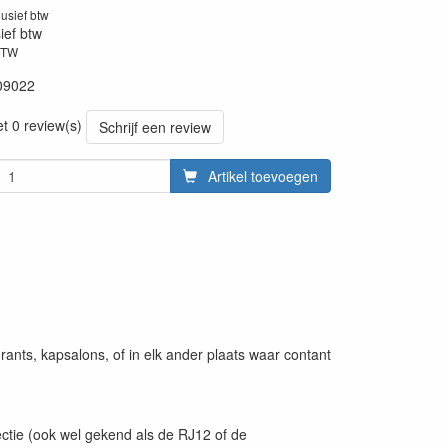
lusief btw
sief btw
BTW
09022
et 0 review(s)
Schrijf een review
Artikel toevoegen
ants, kapsalons, of in elk ander plaats waar contant
ctie (ook wel gekend als de RJ12 of de