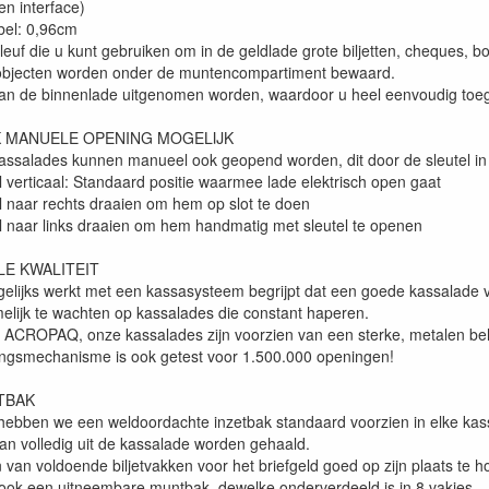
en interface)
bel: 0,96cm
leuf die u kunt gebruiken om in de geldlade grote biljetten, cheques, b
objecten worden onder de muntencompartiment bewaard.
van de binnenlade uitgenomen worden, waardoor u heel eenvoudig toegan
K MANUELE OPENING MOGELIJK
kassalades kunnen manueel ook geopend worden, dit door de sleutel in d
el verticaal: Standaard positie waarmee lade elektrisch open gaat
el naar rechts draaien om hem op slot te doen
tel naar links draaien om hem handmatig met sleutel te openen
E KWALITEIT
gelijks werkt met een kassasysteem begrijpt dat een goede kassalade v
elijk te wachten op kassalades die constant haperen.
 ACROPAQ, onze kassalades zijn voorzien van een sterke, metalen beh
ngsmechanisme is ook getest voor 1.500.000 openingen!
TBAK
bben we een weldoordachte inzetbak standaard voorzien in elke kas
an volledig uit de kassalade worden gehaald.
 van voldoende biljetvakken voor het briefgeld goed op zijn plaats te 
 ook een uitneembare muntbak, dewelke onderverdeeld is in 8 vakjes.