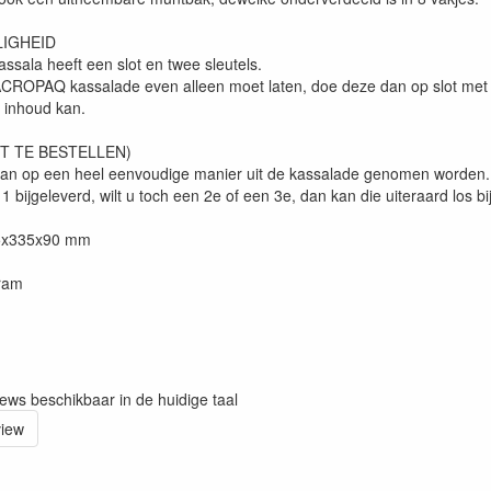
LIGHEID
ala heeft een slot en twee sleutels.
ROPAQ kassalade even alleen moet laten, doe deze dan op slot met b
 inhoud kan.
RT TE BESTELLEN)
kan op een heel eenvoudige manier uit de kassalade genomen worden.
 1 bijgeleverd, wilt u toch een 2e of een 3e, dan kan die uiteraard los b
35x335x90 mm
ram
iews beschikbaar in de huidige taal
view