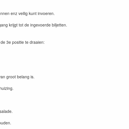
onnen enz veilig kunt invoeren.
g krijgt tot de ingevoerde biljetten.
e 3e positie te draaien:
an groot belang is.
uizing.
salade.
houden.