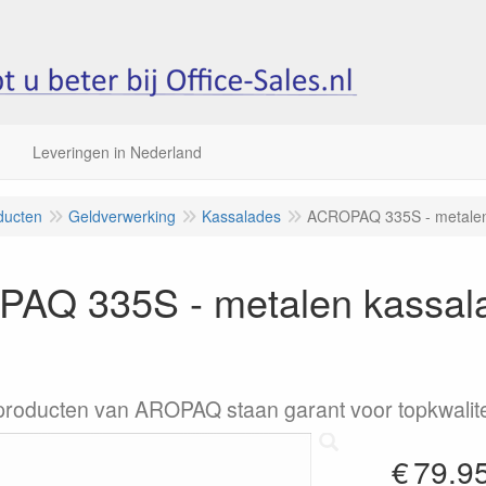
Leveringen in Nederland
ducten
Geldverwerking
Kassalades
ACROPAQ 335S - metalen
AQ 335S - metalen kassal
roducten van AROPAQ staan garant voor topkwalite
€
79.9