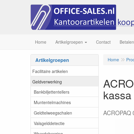
Home
Artikelgroepen
Contact
Betalen
Artikelgroepen
Home
Pro
Facilitaire artikelen
ACROP
Geldverwerking
kassa
Bankbiljettentellers
Muntentelmachines
ACROPAQ 06
Geldtelweegschalen
Valsgelddetectie
Waardeberging