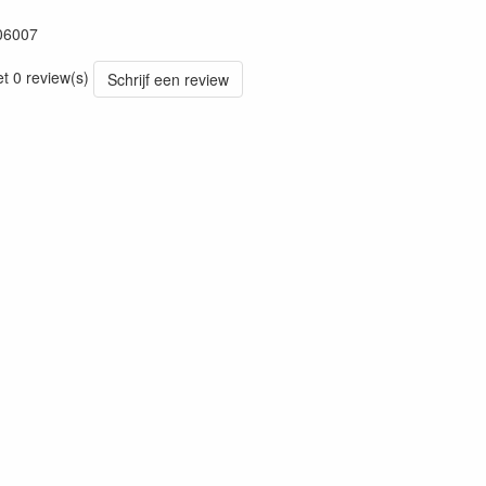
06007
et 0 review(s)
Schrijf een review