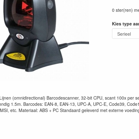
0 ster(ren) m
Kies type aa
Lijnen (omnidirectional) Barcodescanner, 32-bit CPU, scant 100x per 
endig 1.5m. Barcodes: EAN-8, EAN-13, UPC-A, UPC-E, Code39, Code128,
5, MSI, etc. Materiaal: ABS + PC Standaard geleverd met externe voedi