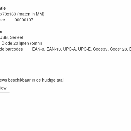
atie
70x160 (maten in MM)
ummer 00000107
er
SB, Serieel
ode 20 lijnen (omni)
ende barcodes EAN-8, EAN-13, UPC-A, UPC-E, Code39, Code128, 
iews beschikbaar in de huidige taal
view