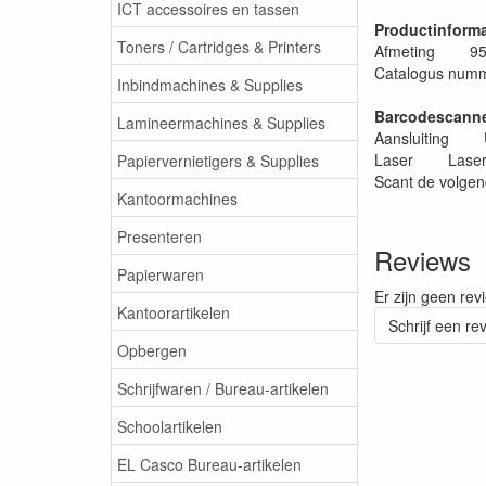
ICT accessoires en tassen
Productinform
Toners / Cartridges & Printers
Afmeting 95x
Catalogus n
Inbindmachines & Supplies
Barcodescann
Lamineermachines & Supplies
Aansluiting U
Laser Laser Di
Papiervernietigers & Supplies
Scant de volg
Kantoormachines
Presenteren
Reviews
Papierwaren
Er zijn geen rev
Kantoorartikelen
Schrijf een re
Opbergen
Schrijfwaren / Bureau-artikelen
Schoolartikelen
EL Casco Bureau-artikelen