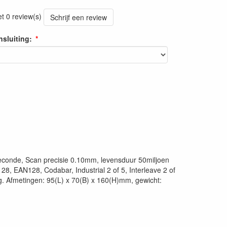
et 0 review(s)
Schrijf een review
nsluiting:
seconde, Scan precisie 0.10mm, levensduur 50miljoen
 EAN128, Codabar, Industrial 2 of 5, Interleave 2 of
ng. Afmetingen: 95(L) x 70(B) x 160(H)mm, gewicht: