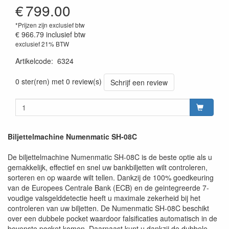
€
799.00
*Prijzen zijn exclusief btw
€ 966.79
inclusief btw
exclusief 21% BTW
Artikelcode
:
6324
0 ster(ren) met 0 review(s)
Schrijf een review
Biljettelmachine Numenmatic SH-08C
De biljettelmachine Numenmatic SH-08C is de beste optie als u
gemakkelijk, effectief en snel uw bankbiljetten wilt controleren,
sorteren en op waarde wilt tellen. Dankzij de 100% goedkeuring
van de Europees Centrale Bank (ECB) en de geintegreerde 7-
voudige valsgelddetectie heeft u maximale zekerheid bij het
controleren van uw biljetten. De Numenmatic SH-08C beschikt
over een dubbele pocket waardoor falsificaties automatisch in de
bovenste pocket komen. Daarnaast kunt u dankzij de dubbele