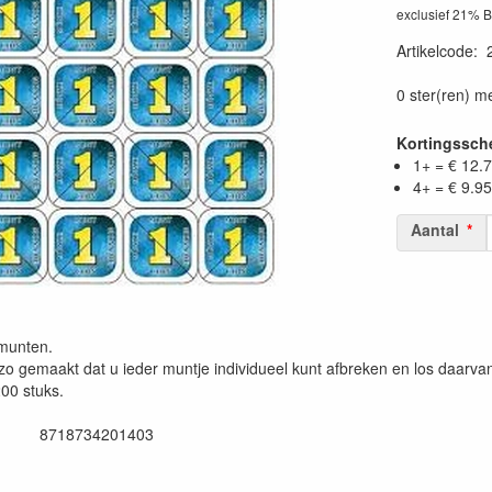
exclusief 21% 
Artikelcode
:
0 ster(ren) m
Kortingssc
1+ = € 12.
4+ = € 9.95
Aantal
munten.
 zo gemaakt dat u ieder muntje individueel kunt afbreken en los daarva
200 stuks.
 8718734201403