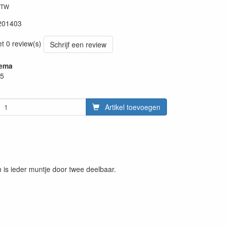
BTW
201403
et 0 review(s)
Schrijf een review
hema
75
Artikel toevoegen
n is ieder muntje door twee deelbaar.