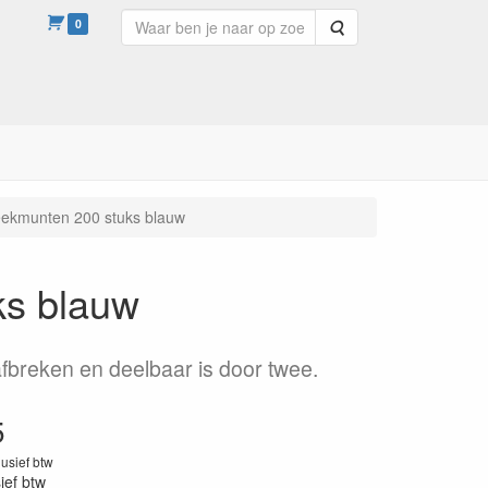
0
Zoeken
ekmunten 200 stuks blauw
ks blauw
afbreken en deelbaar is door twee.
5
lusief btw
sief btw