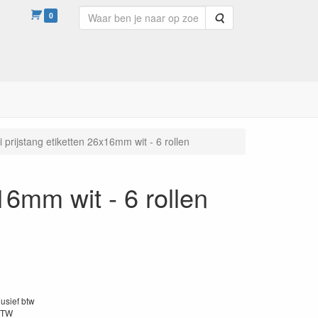
0
Zoeken
i prijstang etiketten 26x16mm wit - 6 rollen
x16mm wit - 6 rollen
lusief btw
BTW