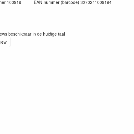
mer 100919 -- EAN-nummer (barcode) 3270241009194
iews beschikbaar in de huidige taal
view