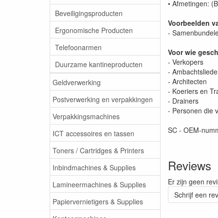
• Afmetingen: (
Beveiligingsproducten
Voorbeelden v
Ergonomische Producten
- Samenbundelen
Telefoonarmen
Voor wie gesch
- Verkopers
Duurzame kantineproducten
- Ambachtslied
- Architecten
Geldverwerking
- Koeriers en Tr
Postverwerking en verpakkingen
- Drainers
- Personen die 
Verpakkingsmachines
SC - OEM-num
ICT accessoires en tassen
Toners / Cartridges & Printers
Reviews
Inbindmachines & Supplies
Er zijn geen rev
Lamineermachines & Supplies
Schrijf een re
Papiervernietigers & Supplies