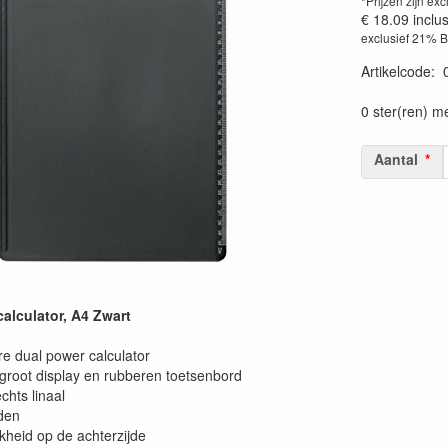
*Prijzen zijn exc
€ 18.09
inclu
exclusief 21% 
Artikelcode
:
0 ster(ren) m
Aantal
alculator, A4 Zwart
e dual power calculator
 groot display en rubberen toetsenbord
echts linaal
den
kheid op de achterzijde