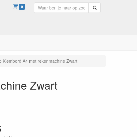
0
Zoeken
io Klembord A4 met rekenmachine Zwart
chine Zwart
5