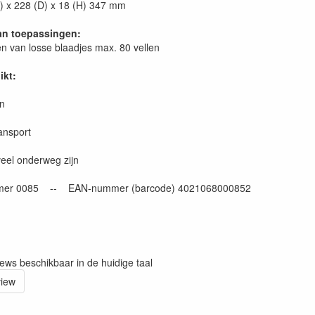
B) x 228 (D) x 18 (H) 347 mm
an toepassingen:
 van losse blaadjes max. 80 vellen
ikt:
en
ansport
veel onderweg zijn
mer 0085 -- EAN-nummer (barcode) 4021068000852
iews beschikbaar in de huidige taal
view