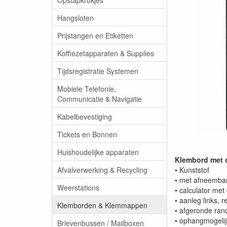
Hangsloten
Prijstangen en Etiketten
Koffiezetapparaten & Supplies
Tijdsregistratie Systemen
Mobiele Telefonie,
Communicatie & Navigatie
Kabelbevestiging
Tickets en Bonnen
Huishoudelijke apparaten
Klembord met c
Afvalverwerking & Recycling
• Kunststof
• met afneembar
Weerstations
• calculator met
• aanleg links, r
Klemborden & Klemmappen
• afgeronde ran
• ophangmogelij
Brievenbussen / Mailboxen