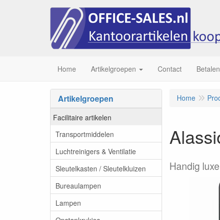
Home
Artikelgroepen
Contact
Betalen
Artikelgroepen
Home
Pro
Facilitaire artikelen
Alass
Transportmiddelen
Luchtreinigers & Ventilatie
Handig lux
Sleutelkasten / Sleutelkluizen
Bureaulampen
Lampen
Opstapkrukjes