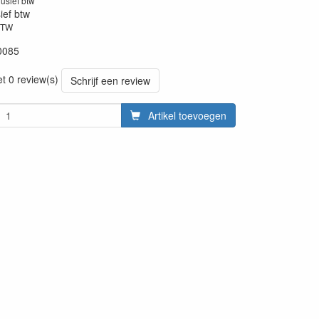
lusief btw
sief btw
BTW
0085
et 0 review(s)
Schrijf een review
Artikel toevoegen