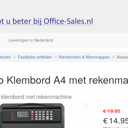
Leveringen in Nederland
ducten
Facilitaire artikelen
Klemborden & Klemmappen
Alass
io Klembord A4 met rekenma
e klembord met rekenmachine
€ 19.95
€
14.9