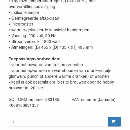
• Traploze temperatuurregeling (30-100°C) met
oververhittingsbeveiliging
• Indicatielampje
• Geïntegreerde aftapkraan
• Inlegrooster
• warmte-geïsoleerde kunststof handgrepen
• Voeding: 230 volt, 50 Hz
• Stroomverbruik: 1800 watt
• Afmetingen: (B) 455 x (D) 435 x (H) 495 mm
Toepassingsvoorbeelden:
- voor het bewaren van fruit en groenten
- voor het opwarmen en warmhouden van dranken (bijv.
glühwein, punch of andere warme dranken) of worsten
- ketel is ook geschikt om bier te brouwen door de hobby
brouwer tot 20 liter.
SC - OEM-nummer 263135 -- EAN-nummer (barcode)
4006160631357